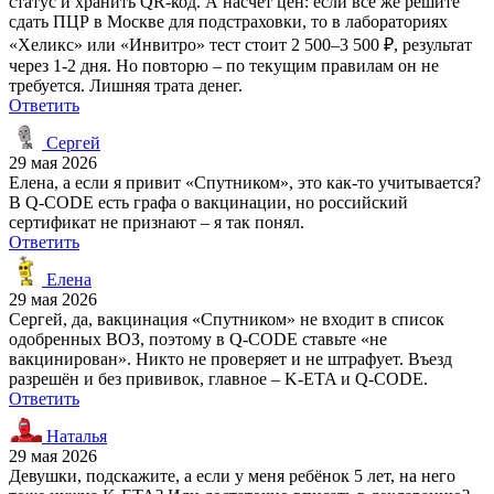
статус и хранить QR-код. А насчёт цен: если всё же решите
сдать ПЦР в Москве для подстраховки, то в лабораториях
«Хеликс» или «Инвитро» тест стоит 2 500–3 500 ₽, результат
через 1-2 дня. Но повторю – по текущим правилам он не
требуется. Лишняя трата денег.
Ответить
Сергей
29 мая 2026
Елена, а если я привит «Спутником», это как-то учитывается?
В Q-CODE есть графа о вакцинации, но российский
сертификат не признают – я так понял.
Ответить
Елена
29 мая 2026
Сергей, да, вакцинация «Спутником» не входит в список
одобренных ВОЗ, поэтому в Q-CODE ставьте «не
вакцинирован». Никто не проверяет и не штрафует. Въезд
разрешён и без прививок, главное – K-ETA и Q-CODE.
Ответить
Наталья
29 мая 2026
Девушки, подскажите, а если у меня ребёнок 5 лет, на него