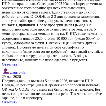
ПЦР не спрашивали. С февраля 2025 Южная Корея отменила
обязательное тестирование для всех прибывающих,
независимо от страны вылета. Единственное – до сих пор
работает система Q-CODE: за 2-3 дня до вылета заполняешь
анкету на сайте quarantine.go.kr, указываешь симптомы,
контакты, прививки. После проверки дают QR-код. На
паспортном контроле просто сканируют этот код, и всё. У
меня проверка заняла меньше минуты. K-ETA тоже нужна – я
оформляла в январе 2026, стоила 10 000 вон (около 600 ₽ по
курсу), одобрили за сутки. Никаких ПЦР, никаких других
справок. Но советую иметь при себе сертификат о
вакцинации (даже если он не требуется) – на всякий случай, а
то бывает, что сотрудники просят показать. В общем, не
переживайте, лишних анализов сдавать не придётся.
Ответить
Дмитрий
29 мая 2026
Подтверждаю – я въезжал 5 апреля 2026, никакого ПЦР.
Правда, на регистрации в Шереметьево попросили показать
QR-код Q-CODE, но у меня всё было готово в телефоне. Без
него, говорят, могли не посадить на рейс. Так что заполняйте
заранее, а не в аэропорту.
Ответить