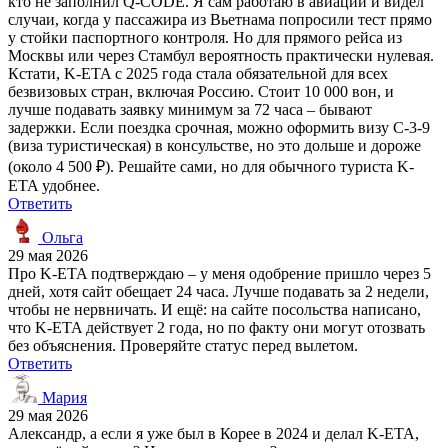
кто не заполнил Q-CODE. Я сам работаю в авиации и видел
случаи, когда у пассажира из Вьетнама попросили тест прямо
у стойки паспортного контроля. Но для прямого рейса из
Москвы или через Стамбул вероятность практически нулевая.
Кстати, K-ETA с 2025 года стала обязательной для всех
безвизовых стран, включая Россию. Стоит 10 000 вон, и
лучше подавать заявку минимум за 72 часа – бывают
задержки. Если поездка срочная, можно оформить визу C-3-9
(виза туристическая) в консульстве, но это дольше и дороже
(около 4 500 ₽). Решайте сами, но для обычного туриста K-
ETA удобнее.
Ответить
Ольга
29 мая 2026
Про K-ETA подтверждаю – у меня одобрение пришло через 5
дней, хотя сайт обещает 24 часа. Лучше подавать за 2 недели,
чтобы не нервничать. И ещё: на сайте посольства написано,
что K-ETA действует 2 года, но по факту они могут отозвать
без объяснения. Проверяйте статус перед вылетом.
Ответить
Мария
29 мая 2026
Александр, а если я уже был в Корее в 2024 и делал K-ETA,