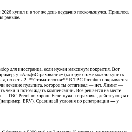
 2026 купил и в тот же день неудачно поскользнулся. Пришлось
ня раньше.
 выбор для иностранца, если нужен максимум покрытия. Вот
 например, у «АльфаСтрахования» (которую тоже можно купить
ная, но есть. 2. **Стоматология:** В TBC Premium покрывается
 или лечение пульпита, которое ты оттягивал — нет. Лимит —
ь чеки и потом ждать компенсации. Всё решается на месте
ты — TBC Premium хорош. Если нужна страховка, действующая с
(например, ERV). Сравнивай условия по репатриации — у