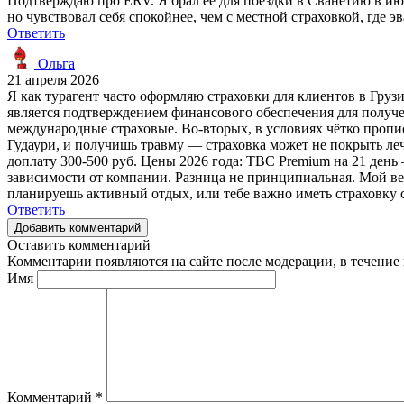
Подтверждаю про ERV. Я брал её для поездки в Сванетию в июл
но чувствовал себя спокойнее, чем с местной страховкой, где
Ответить
Ольга
21 апреля 2026
Я как турагент часто оформляю страховки для клиентов в Гру
является подтверждением финансового обеспечения для получе
международные страховые. Во-вторых, в условиях чётко пропи
Гудаури, и получишь травму — страховка может не покрыть леч
доплату 300-500 руб. Цены 2026 года: TBC Premium на 21 день —
зависимости от компании. Разница не принципиальная. Мой ве
планируешь активный отдых, или тебе важно иметь страховку 
Ответить
Добавить комментарий
Оставить комментарий
Комментарии появляются на сайте после модерации, в течение 
Имя
Комментарий
*