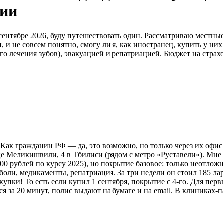
гии
ентябре 2026, буду путешествовать один. Рассматриваю местные 
 и не совсем понятно, смогу ли я, как иностранец, купить у н
 лечения зубов), эвакуацией и репатриацией. Бюджет на страхов
Как гражданин РФ — да, это возможно, но только через их офис 
ице Меликишвили, 4 в Тбилиси (рядом с метро «Руставели»). Мне 
400 рублей по курсу 2025), но покрытие базовое: только неотлож
 боли, медикаменты, репатриация. За три недели он стоил 185 л
окупки! То есть если купил 1 сентября, покрытие с 4-го. Для пе
я за 20 минут, полис выдают на бумаге и на email. В клиниках-