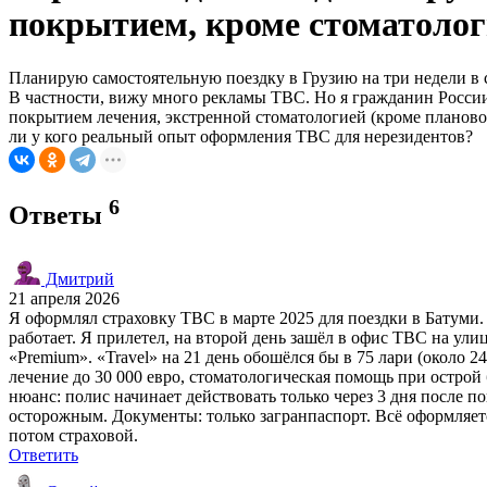
покрытием, кроме стоматоло
Планирую самостоятельную поездку в Грузию на три недели в с
В частности, вижу много рекламы TBC. Но я гражданин России,
покрытием лечения, экстренной стоматологией (кроме планового
ли у кого реальный опыт оформления TBC для нерезидентов?
6
Ответы
Дмитрий
21 апреля 2026
Я оформлял страховку TBC в марте 2025 для поездки в Батуми. 
работает. Я прилетел, на второй день зашёл в офис TBC на ул
«Premium». «Travel» на 21 день обошёлся бы в 75 лари (около 2
лечение до 30 000 евро, стоматологическая помощь при острой
нюанс: полис начинает действовать только через 3 дня после п
осторожным. Документы: только загранпаспорт. Всё оформляетс
потом страховой.
Ответить