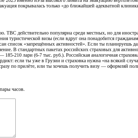
е 2025 именно из-за высокого лимита на эвакуацию вертолётом. 
 эвакуация покрывалась только «до ближайшей адекватной клиник
зию. TBC действительно популярна среди местных, но для иност
ния туристической визы (если вдруг она понадобится гражданам
сан список «запрещённых активностей». Если ты планируешь даж
ение. В стандартных пакетах российских страховых для активног
 185-210 лари (6-7 тыс. руб.). Российская аналогичная страховка
рдикт: если ты уже в Грузии и страховка нужна «на всякий слу
сразу по прилёте, или ты хочешь получить визу — оформляй пол
пары часов.