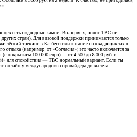
Обошлась в 5200 руб. на 2 недели. К счастью, не пригодилась,
и».
ранцев есть подводные камни. Во-первых, полис TBC не
 других стран). Для визовой поддержки принимаются только
е лёгкий трекинг в Казбеги или катание на квадроциклах в
о отдыха (например, от «Согласия») это часто включается за
 (с покрытием 100 000 евро) — от 4 500 до 8 000 руб. в
чай» для спокойствия — TBC нормальный вариант. Если ты
ис онлайн у международного провайдера до вылета.