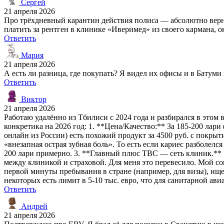
Сергей
21 апреля 2026
Про трёхдневный карантин действия полиса — абсолютно верно,
платить за рентген в клинике «Иверимед» из своего кармана, ок
Ответить
Мария
21 апреля 2026
А есть ли разница, где покупать? Я видел их офисы и в Батум
Ответить
Виктор
21 апреля 2026
Работаю удалённо из Тбилиси с 2024 года и разбирался в этом
конкретика на 2026 год: 1. **Цена/Качество:** За 185-200 лар
онлайн из России) есть похожий продукт за 4500 руб. с покрыт
«внезапная острая зубная боль». То есть если кариес разболел
200 лари примерно. 3. **Главный плюс TBC — сеть клиник.** 
между клиникой и страховой. Для меня это перевесило. Мой с
первой минуты пребывания в стране (например, для визы), и
некоторых есть лимит в 5-10 тыс. евро, что для санитарной ав
Ответить
Андрей
21 апреля 2026