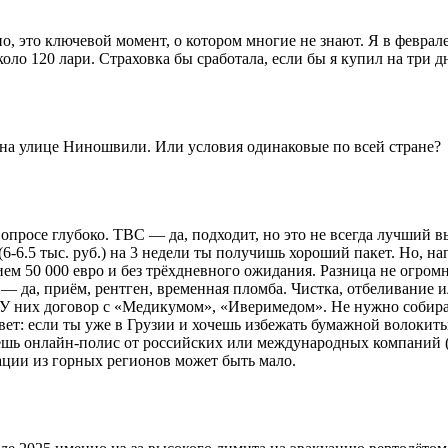
 это ключевой момент, о котором многие не знают. Я в феврале
оло 120 лари. Страховка бы сработала, если бы я купил на три д
и на улице Ниношвили. Или условия одинаковые по всей стране?
 вопросе глубоко. TBC — да, подходит, но это не всегда лучший
и (6-6.5 тыс. руб.) на 3 недели ты получишь хороший пакет. Но,
ием 50 000 евро и без трёхдневного ожидания. Разница не огром
ся — да, приём, рентген, временная пломба. Чистка, отбеливание
У них договор с «Медикумом», «Иверимедом». Не нужно собират
овет: если ты уже в Грузии и хочешь избежать бумажной волоки
щешь онлайн-полис от российских или международных компаний 
иации из горных регионов может быть мало.