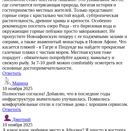
где сочетаются потрясающая природа, богатая история и
гостеприимство местных жителей. Только представьте:
горные озера с кристально чистой водой, субтропическая
растительность, древние храмы и крепости. Особенно
рекомендую посетить озеро Рица - его бирюзовая вода и
окружающие горные пейзажи просто завораживают. Не
пропустите Новоафонскую пещеру с ее подземными залами и
озерами, а также знаменитый монастырь в Новом Афоне. Что
касается пляжей - в Гагре и Пицунде вы найдете прекрасные
галечные пляжи с чистым морем. Местная кухня тоже
порадует - обязательно попробуйте аджику, мамалыгу и
свежую рыбу. За 7-10 дней можно comfortably осмотреть все
основные достопримечательности.
Ответить
Марина
10 ноября 2025
Полностью согласна! Добавлю, что в последние годы
инфраструктура значительно улучшилась. Появились
комфортабельные отели и гостевые дома с хорошим сервисом.
Ответить
Дмитрий
10 ноября 2025
А какое ваше любимое место в Абхазии? Я просто в восторге