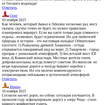
от Гегского водопада!
Ответить
Олег
10 ноября 2025
Как человек, который бывал в Абхазии несколько раз, могу
сказать: скучно точно не будет, но нужно правильно
планировать маршрут. Если вы едете только ради пляжного
отдыха - возможно, будут ограничения. Но для любителей
природы и истории - это настоящая находка! Обязательно
посетите: 1) Развалины древней Анакопии - оттуда
открывается панорамный вид на море; 2) Ткварчели - город-
призрак с уникальной атмосферой; 3) Беслетский мост XII
века; 4) Команский монастырь. Местные жители очень
доброжелательны, всегда помогут советом. Из минусов: не
везде идеальные дороги и иногда бывают перебои с
электричеством. Но эти мелочи компенсируются
потрясающими пейзажами и аутентичной атмосферой.
Ответить
Ирина
10 ноября 2025
Согласен насчет дорог, но сейчас ситуация улучшается. В
прошлом году асфальтировали дорогу к озеру Рица - стало
намного комфортнее ездить.