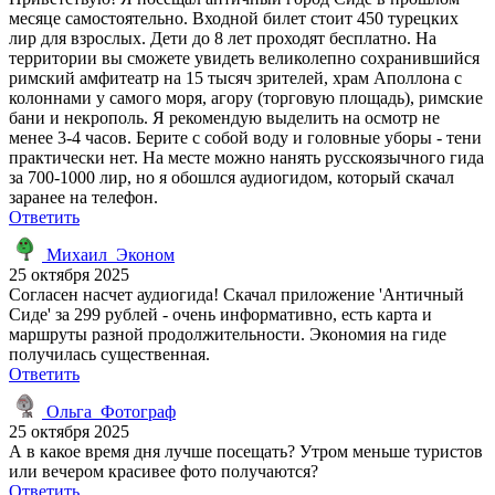
месяце самостоятельно. Входной билет стоит 450 турецких
лир для взрослых. Дети до 8 лет проходят бесплатно. На
территории вы сможете увидеть великолепно сохранившийся
римский амфитеатр на 15 тысяч зрителей, храм Аполлона с
колоннами у самого моря, агору (торговую площадь), римские
бани и некрополь. Я рекомендую выделить на осмотр не
менее 3-4 часов. Берите с собой воду и головные уборы - тени
практически нет. На месте можно нанять русскоязычного гида
за 700-1000 лир, но я обошлся аудиогидом, который скачал
заранее на телефон.
Ответить
Михаил_Эконом
25 октября 2025
Согласен насчет аудиогида! Скачал приложение 'Античный
Сиде' за 299 рублей - очень информативно, есть карта и
маршруты разной продолжительности. Экономия на гиде
получилась существенная.
Ответить
Ольга_Фотограф
25 октября 2025
А в какое время дня лучше посещать? Утром меньше туристов
или вечером красивее фото получаются?
Ответить