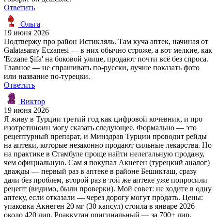
Ответить
Ольга
19 июня 2026
Подтвержу про район Истикляль. Там куча аптек, начиная от
Galatasaray Eczanesi — в них обычно строже, а вот мелкие, как
'Eczane Şifa' на боковой улице, продают почти всё без спроса.
Главное — не спрашивать по-русски, лучше показать фото
или название по-турецки.
Ответить
Виктор
19 июня 2026
Я живу в Турции третий год как цифровой кочевник, и про
изотретиноин могу сказать следующее. Формально — это
рецептурный препарат, и Минздрав Турции проводит рейды
на аптеки, которые незаконно продают сильные лекарства. Но
на практике в Стамбуле проще найти нелегальную продажу,
чем официальную. Сам я покупал Акнеген (турецкий аналог)
дважды — первый раз в аптеке в районе Бешикташ, сразу
дали без проблем, второй раз в той же аптеке уже попросили
рецепт (видимо, были проверки). Мой совет: не ходите в одну
аптеку, если отказали — через дорогу могут продать. Цены:
упаковка Акнеген 20 мг (30 капсул) стоила в январе 2026
около 420 лир. Роаккутан оригинальный — за 700+ лир.