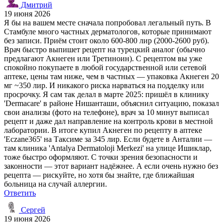
Дмитрий
19 июня 2026
Я бы на вашем месте сначала попробовал легальный путь. В
Стамбуле много частных дерматологов, которые принимают
без записи. Приём стоит около 600-800 лир (2000-2600 руб).
Врач быстро выпишет рецепт на турецкий аналог (обычно
предлагают Акнеген или Третиноин). С рецептом вы уже
спокойно покупаете в любой государственной или сетевой
аптеке, цены там ниже, чем в частных — упаковка Акнеген 20
мг ~350 лир. И никакого риска нарваться на подделку или
просрочку. Я сам так делал в марте 2025: пришёл в клинику
'Dermacare' в районе Нишанташи, объяснил ситуацию, показал
свои анализы (фото на телефоне), врач за 10 минут выписал
рецепт и даже дал направление на контроль крови в местной
лаборатории. В итоге купил Акнеген по рецепту в аптеке
'Eczane365' на Таксиме за 345 лир. Если будете в Анталии —
там клиника 'Antalya Dermatoloji Merkezi' на улице Ишиклар,
тоже быстро оформляют. С точки зрения безопасности и
законности — этот вариант надёжнее. А если очень нужно без
рецепта — рискуйте, но хотя бы знайте, где ближайшая
больница на случай аллергии.
Ответить
Сергей
19 июня 2026