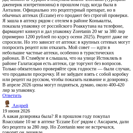
дженерик изотретиноина) в прошлом году, когда была в
Анталии. Официально это рецептурный препарат, но в
обычных аптеках (Eczane) его продают без строгой проверки.
Я зашла в аптеку рядом с отелем в районе Коньяалты,
показала упаковку от российского Роаккутана на телефоне,
фармацевт кивнул и дал упаковку Zoretanin 20 мг за 380 лир
(примерно 1200 рублей по курсу осени 2025). Рецепт даже не
спросили. Но это зависит от аптеки: в крупных сетевых могут
попросить рецепт или отказать. Мой совет — идти в
небольшие частные аптеки, особенно в туристических
районах. В Стамбуле я слышала, что на улице Истикляль в
районе Галатасарая есть аптеки, где торгуют без вопросов.
Только обязательно проверяйте срок годности — были случаи,
что продавали просрочку. И не забудьте взять с собой коробку
или рецепт на русском, чтобы показать название и дозировку.
В апреле 2026 цены могут подняться, думаю, около 400-420
лир за упаковку.
Ответить
Андрей
19 июня 2026
А какая дозировка была? Я в прошлом году покупал
Roaccutane 10 мг в аптеке 'Eczane Ece' рядом с Аксараем, дали
без рецепта за 280 лир. Но Zoretanin мне не встречался,
говорят он дешевле.