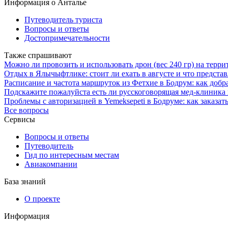
Информация о Анталье
Путеводитель туриста
Вопросы и ответы
Достопримечательности
Также спрашивают
Можно ли провозить и использовать дрон (вес 240 гр) на терр
Отдых в Ялычыфтлике: стоит ли ехать в августе и что представ
Расписание и частота маршруток из Фетхие в Бодрум: как добра
Подскажите пожалуйста есть ли русскоговорящая мед-клиника 
Проблемы с авторизацией в Yemeksepeti в Бодруме: как заказат
Все вопросы
Сервисы
Вопросы и ответы
Путеводитель
Гид по интересным местам
Авиакомпании
База знаний
О проекте
Информация