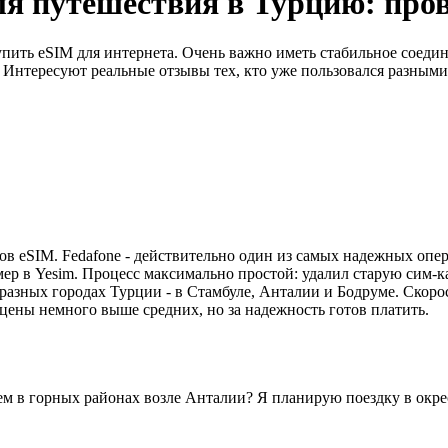
ля путешествия в Турцию: пр
пить eSIM для интернета. Очень важно иметь стабильное соедин
? Интересуют реальные отзывы тех, кто уже пользовался разным
ов eSIM. Fedafone - действительно один из самых надежных опер
ер в Yesim. Процесс максимально простой: удалил старую сим-кар
в разных городах Турции - в Стамбуле, Анталии и Бодруме. Скоро
цены немного выше средних, но за надежность готов платить.
ием в горных районах возле Анталии? Я планирую поездку в окрес