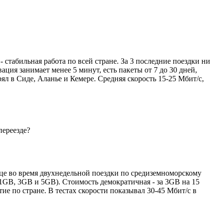
стабильная работа по всей стране. За 3 последние поездки ни
ция занимает менее 5 минут, есть пакеты от 7 до 30 дней,
ял в Сиде, Аланье и Кемере. Средняя скорость 15-25 Мбит/с,
переезде?
яце во время двухнедельной поездки по средиземноморскому
1GB, 3GB и 5GB). Стоимость демократичная - за 3GB на 15
ие по стране. В тестах скорости показывал 30-45 Мбит/с в