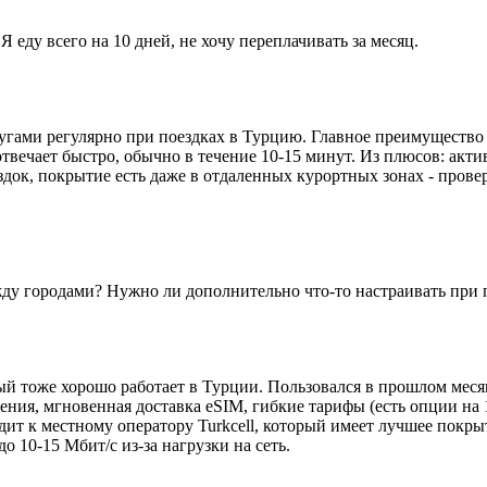
 еду всего на 10 дней, не хочу переплачивать за месяц.
гами регулярно при поездках в Турцию. Главное преимущество - 
вечает быстро, обычно в течение 10-15 минут. Из плюсов: актива
док, покрытие есть даже в отдаленных курортных зонах - провер
жду городами? Нужно ли дополнительно что-то настраивать при 
рый тоже хорошо работает в Турции. Пользовался в прошлом мес
ния, мгновенная доставка eSIM, гибкие тарифы (есть опции на 
ит к местному оператору Turkcell, который имеет лучшее покрыт
о 10-15 Мбит/с из-за нагрузки на сеть.