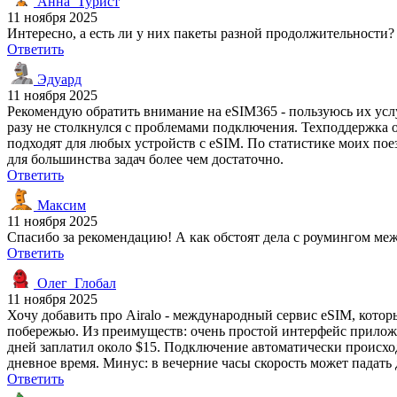
Анна_Турист
11 ноября 2025
Интересно, а есть ли у них пакеты разной продолжительности? Я
Ответить
Эдуард
11 ноября 2025
Рекомендую обратить внимание на eSIM365 - пользуюсь их услу
разу не столкнулся с проблемами подключения. Техподдержка от
подходят для любых устройств с eSIM. По статистике моих поез
для большинства задач более чем достаточно.
Ответить
Максим
11 ноября 2025
Спасибо за рекомендацию! А как обстоят дела с роумингом ме
Ответить
Олег_Глобал
11 ноября 2025
Хочу добавить про Airalo - международный сервис eSIM, кото
побережью. Из преимуществ: очень простой интерфейс приложе
дней заплатил около $15. Подключение автоматически происход
дневное время. Минус: в вечерние часы скорость может падать д
Ответить