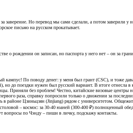
 за заверение. Но перевод мы сами сделали, а потом заверили у
орское письмо на русском прокатывает.
стве о рождении он записан, но паспорта у него нет – он за гр
сный кампус! По поводу денег: у меня был грант (CSC), и тоже да
й), но до поездки нужен был русский вариант. В итоге отнесла в
ицы. Приняли без проблем! Честно, китайские визовые центры не
ервого раза, справку попросили только о движении за последний
ь в районе Цзиньцзян (Jinjiang) рядом с университетом. Общежи
 столовой – космос: за 30-40 юаней (300-400 ₽) полноценный обе
ут вопросы по Чэнду – пиши в личку, подскажу контакты.