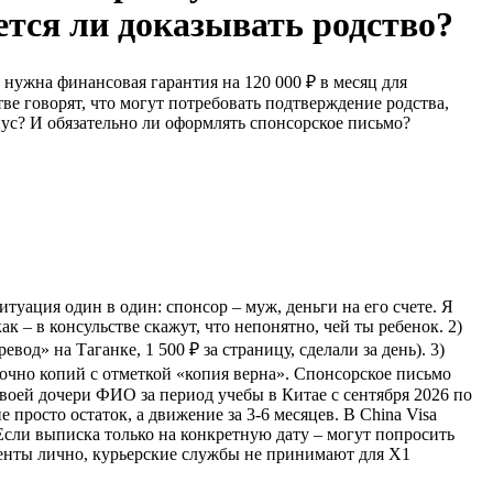
ется ли доказывать родство?
 нужна финансовая гарантия на 120 000 ₽ в месяц для
тве говорят, что могут потребовать подтверждение родства,
иус? И обязательно ли оформлять спонсорское письмо?
туация один в один: спонсор – муж, деньги на его счете. Я
к – в консульстве скажут, что непонятно, чей ты ребенок. 2)
д» на Таганке, 1 500 ₽ за страницу, сделали за день). 3)
аточно копий с отметкой «копия верна». Спонсорское письмо
своей дочери ФИО за период учебы в Китае с сентября 2026 по
просто остаток, а движение за 3-6 месяцев. В China Visa
Если выписка только на конкретную дату – могут попросить
менты лично, курьерские службы не принимают для X1