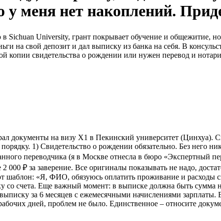
то у меня нет накоплений. Прид
в Sichuan University, грант покрывает обучение и общежитие, но
ьги на свой депозит и дал выписку из банка на себя. В консульс
стой копии свидетельства о рождении или нужен перевод и нотар
рал документы на визу X1 в Пекинский университет (Цинхуа). Си
порядку. 1) Свидетельство о рождении обязательно. Без него ника
ного переводчика (я в Москве отнесла в бюро «Экспертный перево
 2 000 ₽ за заверение. Все оригиналы показывать не надо, дост
 Вот шаблон: «Я, ФИО, обязуюсь оплатить проживание и расходы 
 со счета. Еще важный момент: в выписке должна быть сумма не 
 выписку за 6 месяцев с ежемесячными начислениями зарплаты. 
7 рабочих дней, проблем не было. Единственное – относите доку