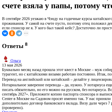
счете взяла у папы, потому ч
В сентябре 2026 уезжаю в Чэнду на годичные курсы китайского 
проживания. У самой на счете пусто, поэтому отец положил ден
если спонсор не я. У кого был такой кейс? Достаточно ли про
8
Ответы
Ольга
13 мая 2026
Буквально месяц назад прошла этот квест в Москве – муж соби
турагент, но с китайскими визами работаю постоянно. Итак, по 
Перевод на английский или китайский – делайте у лицензирован
Нотариальное заверение перевода – да, нужно. У нотариуса еще
писать обязательно, но его можно на русском, без нотариуса.
сентябрь 2027». Приложите копию паспорта спонсора и выписку
Center в Москве на Садовом просят именно так. У нас приняли
дополнительно договор банковского вклада. Визу дали через 
(проверено).