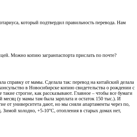
 нотариуса, который подтвердил правильность перевода. Нам
аницей. Можно копию загранпаспорта прислать по почте?
вала справку от мамы. Сделала так: перевод на китайский делала
 консульство в Новосибирске копию свидетельства о рождении с
 такие строгие, как рассказывают. Главное – чтобы все бумаги
 месяц (у мамы там была зарплата и остаток 150 тыс.). И
тие от университета дают, но мы сняли апартаменты через по,
д. Зимой холодно, +5-10°C, отопления в старых домах нет,