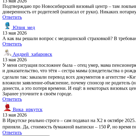
13 мая 2026
Подтверждаю про Новосибирский визовый центр – там лояльные
доверенность от родителей (написал от руки). Никаких нотариу
Ответить
Юлия_мед
13 мая 2026
А как вы решали вопрос с медицинской страховкой? В требован
Ответить
Андрей_хабаровск
13 мая 2026
У меня ситуация посложнее была – отец умер, мама пенсионерк
и доказательство, что тётя – сестра мамы (свидетельства о рож
сделали так: заказали перевод всех документов в агентстве «Ки
вложили заявление-объяснение, почему спонсор не родитель (на
донести, а это потеря времени. И ещё: в некоторых визовых ц
Заранее уточните в своём городе.
Ответить
Вика_иркутск
13 мая 2026
В Иркутске реально строго – сам подавал на X2 в октябре 202
приняли. Да, стоимость бумажной выписки – 150 ₽, но время п
Ответить