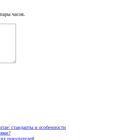
пары часов.
итае: стандарты и особенности
лями?
ких покупателей