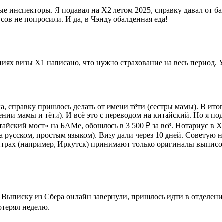
 инспекторы. Я подавал на X2 летом 2025, справку давал от б
сов не попросили. И да, в Чэнду обалденная еда!
иях визы X1 написано, что нужно страхование на весь период. У
а, справку пришлось делать от имени тёти (сестры мамы). В ито
дении мамы и тёти). И всё это с переводом на китайский. Но я п
тайский мост» на БАМе, обошлось в 3 500 ₽ за всё. Нотариус в Х
 русском, простым языком). Визу дали через 10 дней. Советую н
ентрах (например, Иркутск) принимают только оригиналы выписок
5. Выписку из Сбера онлайн завернули, пришлось идти в отделен
отерял неделю.