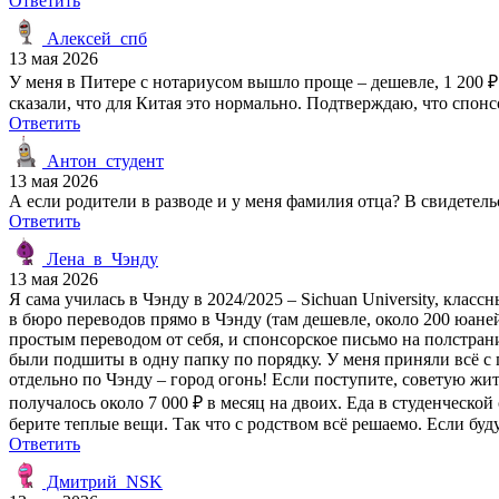
Ответить
Алексей_спб
13 мая 2026
У меня в Питере с нотариусом вышло проще – дешевле, 1 200 ₽
сказали, что для Китая это нормально. Подтверждаю, что спонс
Ответить
Антон_студент
13 мая 2026
А если родители в разводе и у меня фамилия отца? В свидетель
Ответить
Лена_в_Чэнду
13 мая 2026
Я сама училась в Чэнду в 2024/2025 – Sichuan University, клас
в бюро переводов прямо в Чэнду (там дешевле, около 200 юане
простым переводом от себя, и спонсорское письмо на полстран
были подшиты в одну папку по порядку. У меня приняли всё с п
отдельно по Чэнду – город огонь! Если поступите, советую жит
получалось около 7 000 ₽ в месяц на двоих. Еда в студенческой
берите теплые вещи. Так что с родством всё решаемо. Если буд
Ответить
Дмитрий_NSK