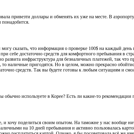
овала привезти доллары и обменять их уже на месте. В аэропор
и понадобится.
могу сказать, что информация о проверке 100$ на каждый день п
при себе достаточно средств для комфортного пребывания в стр
но развита инфраструктура для безналичных платежей, так что п
 то наличные пригодятся. Но в целом, можно прекрасно обойтис
статочно средств. Так вы будете готовы к любым ситуациям и см
ы обычно используете в Корее? Есть ли какие-то рекомендации 
и хочу поделиться своим опытом. На таможне у нас вообще ниче
 наличными на 10 дней пребывания и активно пользовалась карто
ожно расплатиться картой. Однако, я бы посоветовала всё же и