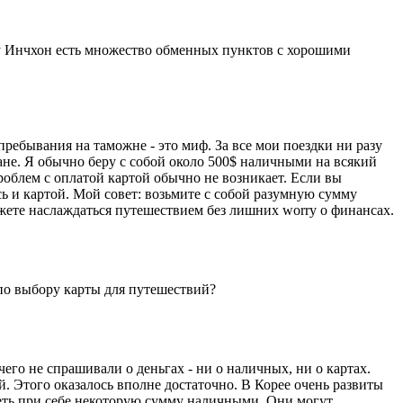
ту Инчхон есть множество обменных пунктов с хорошими
ребывания на таможне - это миф. За все мои поездки ни разу
ане. Я обычно беру с собой около 500$ наличными на всякий
роблем с оплатой картой обычно не возникает. Если вы
ь и картой. Мой совет: возьмите с собой разумную сумму
ожете наслаждаться путешествием без лишних worry о финансах.
по выбору карты для путешествий?
го не спрашивали о деньгах - ни о наличных, ни о картах.
й. Этого оказалось вполне достаточно. В Корее очень развиты
меть при себе некоторую сумму наличными. Они могут