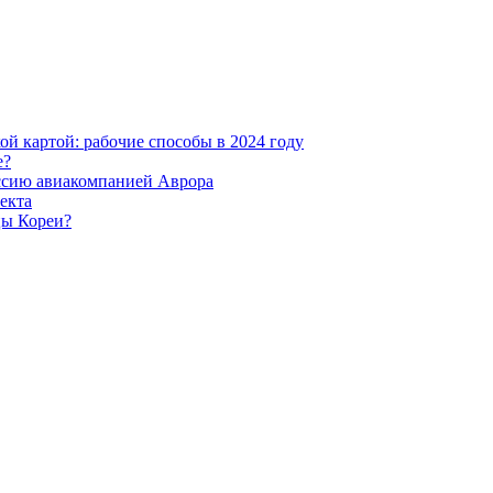
ой картой: рабочие способы в 2024 году
е?
оссию авиакомпанией Аврора
екта
цы Кореи?