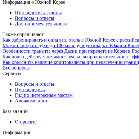
Информация о Южной Корее
Путеводитель туриста
Вопросы и ответы
Достопримечательности
Также спрашивают
Как забронировать и оплатить отель в Южной Корее с российск
Можно ли брать духи до 100 мл в ручную кладь в Южной Коре
Особенности транзита через Дасин при перелете из Кореи в Р
Как долго действует кетамин: реальная продолжительность эфф
Как объяснить наличие криптовалюты при пересечении грани
Все вопросы
Сервисы
Вопросы и ответы
Путеводитель
Гид по интересным местам
Авиакомпании
База знаний
О проекте
Информация