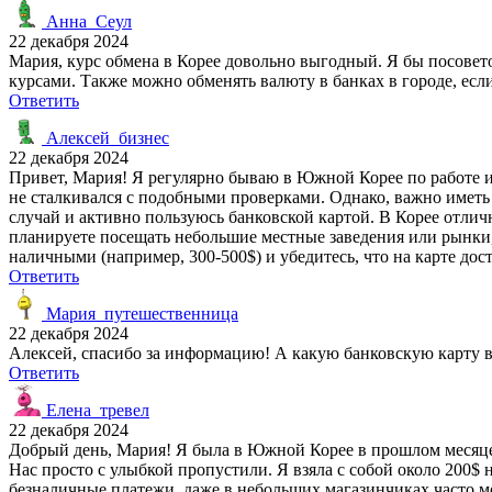
Анна_Сеул
22 декабря 2024
Мария, курс обмена в Корее довольно выгодный. Я бы посовет
курсами. Также можно обменять валюту в банках в городе, есл
Ответить
Алексей_бизнес
22 декабря 2024
Привет, Мария! Я регулярно бываю в Южной Корее по работе и 
не сталкивался с подобными проверками. Однако, важно иметь 
случай и активно пользуюсь банковской картой. В Корее отлич
планируете посещать небольшие местные заведения или рынки,
наличными (например, 300-500$) и убедитесь, что на карте до
Ответить
Мария_путешественница
22 декабря 2024
Алексей, спасибо за информацию! А какую банковскую карту в
Ответить
Елена_тревел
22 декабря 2024
Добрый день, Мария! Я была в Южной Корее в прошлом месяце, 
Нас просто с улыбкой пропустили. Я взяла с собой около 200$
безналичные платежи, даже в небольших магазинчиках часто м