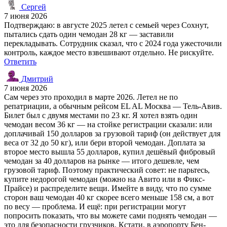
Сергей
7 июня 2026
Подтверждаю: в августе 2025 летел с семьей через Сохнут,
пытались сдать один чемодан 28 кг — заставили
перекладывать. Сотрудник сказал, что с 2024 года ужесточили
контроль, каждое место взвешивают отдельно. Не рискуйте.
Ответить
Дмитрий
7 июня 2026
Сам через это проходил в марте 2026. Летел не по
репатриации, а обычным рейсом EL AL Москва — Тель-Авив.
Билет был с двумя местами по 23 кг. Я хотел взять один
чемодан весом 36 кг — на стойке регистрации сказали: или
доплачивай 150 долларов за грузовой тариф (он действует для
веса от 32 до 50 кг), или бери второй чемодан. Доплата за
второе место вышла 55 долларов, купил дешёвый фибровый
чемодан за 40 долларов на рынке — итого дешевле, чем
грузовой тариф. Поэтому практический совет: не парьтесь,
купите недорогой чемодан (можно на Авито или в Фикс-
Прайсе) и распределите вещи. Имейте в виду, что по сумме
сторон ваш чемодан 40 кг скорее всего меньше 158 см, а вот
по весу — проблема. И ещё: при регистрации могут
попросить показать, что вы можете сами поднять чемодан —
это для безопасности грузчиков. Кстати, в аэропорту Бен-