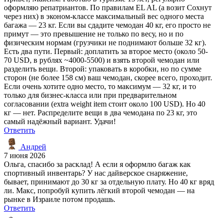
оформляю репатриантов. По правилам EL AL (а возит Сохнут
через них) в эконом-классе максимальный вес одного места
багажа — 23 кг. Если вы сдадите чемодан 40 кг, его просто не
примут — это превышение не только по весу, но и по
физическим нормам (грузчики не поднимают больше 32 кг).
Есть два пути. Первый: доплатить за второе место (около 50-
70 USD, в рублях ~4000-5500) и взять второй чемодан или
разделить вещи. Второй: упаковать в коробки, но по сумме
сторон (не более 158 см) ваш чемодан, скорее всего, проходит.
Если очень хотите одно место, то максимум — 32 кг, и то
только для бизнес-класса или при предварительном
согласовании (extra weight item стоит около 100 USD). Но 40
кг — нет. Распределите вещи в два чемодана по 23 кг, это
самый надёжный вариант. Удачи!
Ответить
Андрей
7 июня 2026
Ольга, спасибо за расклад! А если я оформлю багаж как
спортивный инвентарь? У нас дайверское снаряжение,
бывает, принимают до 30 кг за отдельную плату. Но 40 кг вряд
ли. Макс, попробуй купить лёгкий второй чемодан — на
рынке в Израиле потом продашь.
Ответить