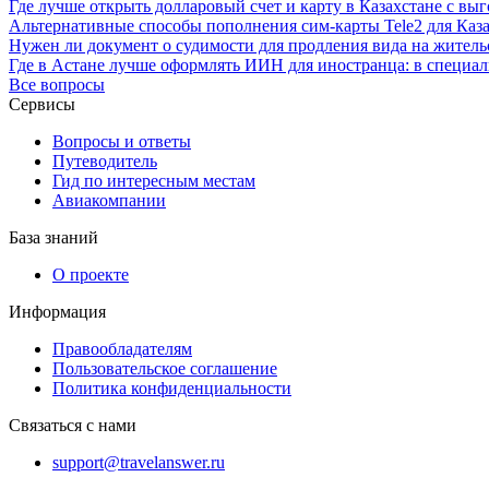
Где лучше открыть долларовый счет и карту в Казахстане с в
Альтернативные способы пополнения сим-карты Tele2 для Каза
Нужен ли документ о судимости для продления вида на жительс
Где в Астане лучше оформлять ИИН для иностранца: в специ
Все вопросы
Сервисы
Вопросы и ответы
Путеводитель
Гид по интересным местам
Авиакомпании
База знаний
О проекте
Информация
Правообладателям
Пользовательское соглашение
Политика конфиденциальности
Связаться с нами
support@travelanswer.ru