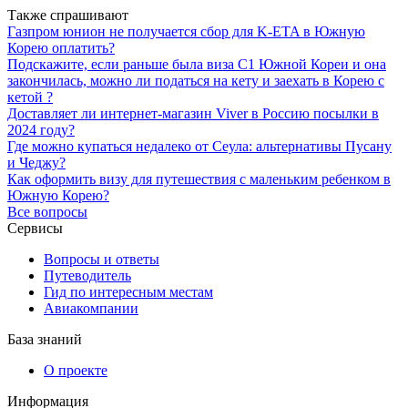
Также спрашивают
Газпром юнион не получается сбор для K-ETA в Южную
Корею оплатить?
Подскажите, если раньше была виза C1 Южной Кореи и она
закончилась, можно ли податься на кету и заехать в Корею с
кетой ?
Доставляет ли интернет-магазин Viver в Россию посылки в
2024 году?
Где можно купаться недалеко от Сеула: альтернативы Пусану
и Чеджу?
Как оформить визу для путешествия с маленьким ребенком в
Южную Корею?
Все вопросы
Сервисы
Вопросы и ответы
Путеводитель
Гид по интересным местам
Авиакомпании
База знаний
О проекте
Информация