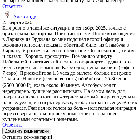
ли заранее заполнять какую-то анкету на въезд на север?
Ответить
Александр
23 марта 2026
Был ровно в такой же ситуации в сентябре 2025, только с
британским паспортом. Принцип тот же. После возвращения
в Ларнаку из Эрджана ко мне подошёл второй офицер и
вежливо попросил показать обратный билет из Стамбула в
Ларнаку. Я распечатал его на телефоне. Он посмотрел, кивнул
и сказал: «Хорошо, проходите». Всё заняло минуту.
Небольшой практический нюанс по аэропорту Эрджан: это
очень скромный терминал. Кафе одно, цены высокие (кофе 5-
7 евро). Приезжайте за 1,5 часа до вылета, больше не нужно.
Такси из Никосии (северная часть) обойдётся в 25-30 евро
(2500-3000 ₽), ехать около 40 минут. Автобусы ходят
нерегулярно, лучше не рассчитывать. На самом деле, для
пограничников на юге вы – турист, который потратил деньги
на юге, уехал, и теперь вернулся, чтобы потратить ещё. Это их
устраивает. Главная их головная боль – нелегальная миграция
через север, а не законопослушные туристы с заранее
купленными обратными билетами.
Ответить
Добавить комментарий
Оставить комментарий