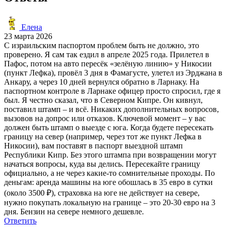
Елена
23 марта 2026
С израильским паспортом проблем быть не должно, это
проверено. Я сам так ездил в апреле 2025 года. Прилетел в
Пафос, потом на авто пересёк «зелёную линию» у Никосии
(пункт Лефка), провёл 3 дня в Фамагусте, улетел из Эрджана в
Анкару, а через 10 дней вернулся обратно в Ларнаку. На
паспортном контроле в Ларнаке офицер просто спросил, где я
был. Я честно сказал, что в Северном Кипре. Он кивнул,
поставил штамп – и всё. Никаких дополнительных вопросов,
вызовов на допрос или отказов. Ключевой момент – у вас
должен быть штамп о выезде с юга. Когда будете пересекать
границу на север (например, через тот же пункт Лефка в
Никосии), вам поставят в паспорт выездной штамп
Республики Кипр. Без этого штампа при возвращении могут
начаться вопросы, куда вы делись. Пересекайте границу
официально, а не через какие-то сомнительные проходы. По
деньгам: аренда машины на юге обошлась в 35 евро в сутки
(около 3500 ₽), страховка на юге не действует на севере,
нужно покупать локальную на границе – это 20-30 евро на 3
дня. Бензин на севере немного дешевле.
Ответить