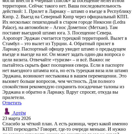
могли внести в «чёрный список» за посещение нелегитной
территории. Сейчас такого нет. Ваша последовательность
действий: 1. Прилет в Ларнаку – штамп о въезде в Республику
Кипр. 2. Выезд на Северный Кипр через официальный КПП.
Их несколько: пешеходный в старом городе Никосии (Ledra
Palace), на автомобиле – Агиос Дометиос (Метхан). Там
поставят выездной штамп юга. 3. Посещение Севера.
Аэропорт Эрджан считается турецкой территорией. Вылет в
Стамбул – это вылет из Турции. 4. Обратный прилет в
Ларнаку. Паспортный офицер увидит штамп о предыдущем
въезде и выезде на юг. Он может задать один-два вопроса о
цели визита. Отвечайте «туризм» – и всё. Важно: не
пытайтесь скрыть факт посещения севера. Если в паспорте
нет выездного штампа юга, но есть турецкая виза или штамп
Эрджана, возникнет нестыковка в вашем перемещении. Это
вызовет больше вопросов, чем честность. Для полного
спокойствия рекомендую сохранить посадочные талоны из
Эрджана и обратно в Ларнаку. Вдруг спросят, откуда вы
прилетели.
Ответить
Артём
23 марта 2026
Спасибо за чёткий план. А есть разница, через какой именно
КПП переходить? Говорят, где-то очереди меньше. И нужно