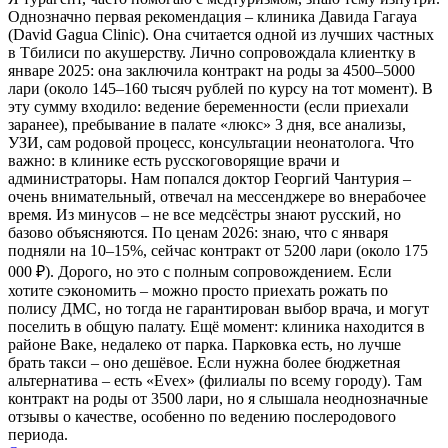
Однозначно первая рекомендация – клиника Давида Гагауа
(David Gagua Clinic). Она считается одной из лучших частных
в Тбилиси по акушерству. Лично сопровождала клиентку в
январе 2025: она заключила контракт на роды за 4500–5000
лари (около 145–160 тысяч рублей по курсу на тот момент). В
эту сумму входило: ведение беременности (если приехали
заранее), пребывание в палате «люкс» 3 дня, все анализы,
УЗИ, сам родовой процесс, консультации неонатолога. Что
важно: в клинике есть русскоговорящие врачи и
администраторы. Нам попался доктор Георгий Чантурия –
очень внимательный, отвечал на мессенджере во внерабочее
время. Из минусов – не все медсёстры знают русский, но
базово объясняются. По ценам 2026: знаю, что с января
подняли на 10–15%, сейчас контракт от 5200 лари (около 175
000 ₽). Дорого, но это с полным сопровождением. Если
хотите сэкономить – можно просто приехать рожать по
полису ДМС, но тогда не гарантирован выбор врача, и могут
поселить в общую палату. Ещё момент: клиника находится в
районе Ваке, недалеко от парка. Парковка есть, но лучше
брать такси – оно дешёвое. Если нужна более бюджетная
альтернатива – есть «Evex» (филиалы по всему городу). Там
контракт на роды от 3500 лари, но я слышала неоднозначные
отзывы о качестве, особенно по ведению послеродового
периода.