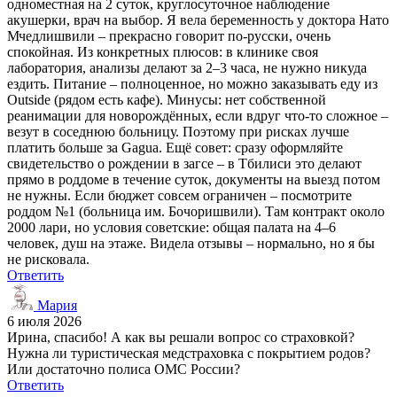
одноместная на 2 суток, круглосуточное наблюдение
акушерки, врач на выбор. Я вела беременность у доктора Нато
Мчедлишвили – прекрасно говорит по-русски, очень
спокойная. Из конкретных плюсов: в клинике своя
лаборатория, анализы делают за 2–3 часа, не нужно никуда
ездить. Питание – полноценное, но можно заказывать еду из
Outside (рядом есть кафе). Минусы: нет собственной
реанимации для новорождённых, если вдруг что-то сложное –
везут в соседнюю больницу. Поэтому при рисках лучше
платить больше за Gagua. Ещё совет: сразу оформляйте
свидетельство о рождении в загсе – в Тбилиси это делают
прямо в роддоме в течение суток, документы на выезд потом
не нужны. Если бюджет совсем ограничен – посмотрите
роддом №1 (больница им. Бочоришвили). Там контракт около
2000 лари, но условия советские: общая палата на 4–6
человек, душ на этаже. Видела отзывы – нормально, но я бы
не рисковала.
Ответить
Мария
6 июля 2026
Ирина, спасибо! А как вы решали вопрос со страховкой?
Нужна ли туристическая медстраховка с покрытием родов?
Или достаточно полиса ОМС России?
Ответить