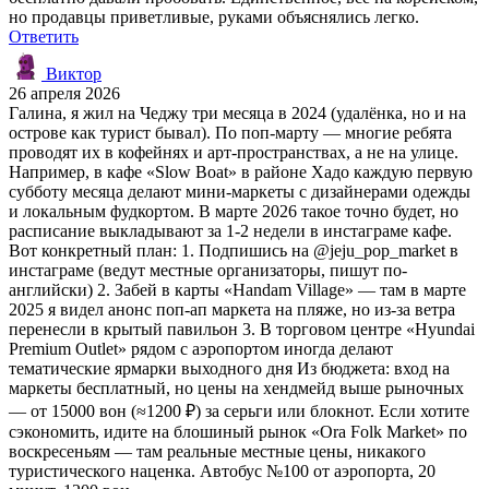
но продавцы приветливые, руками объяснялись легко.
Ответить
Виктор
26 апреля 2026
Галина, я жил на Чеджу три месяца в 2024 (удалёнка, но и на
острове как турист бывал). По поп-марту — многие ребята
проводят их в кофейнях и арт-пространствах, а не на улице.
Например, в кафе «Slow Boat» в районе Хадо каждую первую
субботу месяца делают мини-маркеты с дизайнерами одежды
и локальным фудкортом. В марте 2026 такое точно будет, но
расписание выкладывают за 1-2 недели в инстаграме кафе.
Вот конкретный план: 1. Подпишись на @jeju_pop_market в
инстаграме (ведут местные организаторы, пишут по-
английски) 2. Забей в карты «Handam Village» — там в марте
2025 я видел анонс поп-ап маркета на пляже, но из-за ветра
перенесли в крытый павильон 3. В торговом центре «Hyundai
Premium Outlet» рядом с аэропортом иногда делают
тематические ярмарки выходного дня Из бюджета: вход на
маркеты бесплатный, но цены на хендмейд выше рыночных
— от 15000 вон (≈1200 ₽) за серьги или блокнот. Если хотите
сэкономить, идите на блошиный рынок «Ora Folk Market» по
воскресеньям — там реальные местные цены, никакого
туристического наценка. Автобус №100 от аэропорта, 20