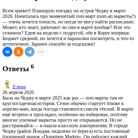
Всем привет! Планирую поездку на остров Чеджу в марте
2026. Начиталась про знаменитый поп-март (поп-ап маркеты?)
— очень хочется попасть, но нигде не могу найти расписание.
Может, кто знает, работают ли они в марте вообще? Или это
сезонное? Едем на неделю с подругой, обе в Корее впервые.
Бюджет средний, но хочется и барахолки посмотреть, и что-то
аутентичное. Заранее спасибо за подсказки!
6
Ответы
Елена
26 апреля 2026
Была на Чеджу в марте 2025 как раз — поп-марты там не
круглогодичная история. Сезон обычно стартует ближе к
апрелю-маю, когда погода становится совсем тёплой. В марте
ещё ветрено и прохладно, особенно на побережье, поэтому
многие уличные маркеты просто не открываются. Но не
расстраивайся — я нашла классную альтернативу. В городе
Чеджу (район Йондам, недалеко от берега) есть постоянный
блошиный рынок «Dongmun Market». Он работает каждый