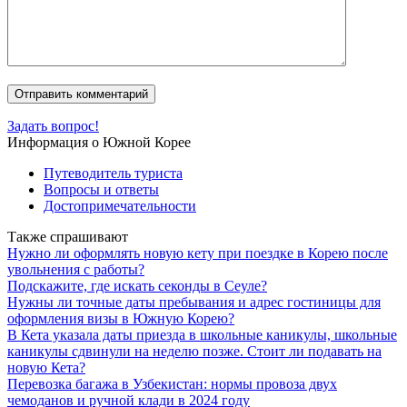
Задать вопрос!
Информация о Южной Корее
Путеводитель туриста
Вопросы и ответы
Достопримечательности
Также спрашивают
Нужно ли оформлять новую кету при поездке в Корею после
увольнения с работы?
Подскажите, где искать секонды в Сеуле?
Нужны ли точные даты пребывания и адрес гостиницы для
оформления визы в Южную Корею?
В Кета указала даты приезда в школьные каникулы, школьные
каникулы сдвинули на неделю позже. Стоит ли подавать на
новую Кета?
Перевозка багажа в Узбекистан: нормы провоза двух
чемоданов и ручной клади в 2024 году