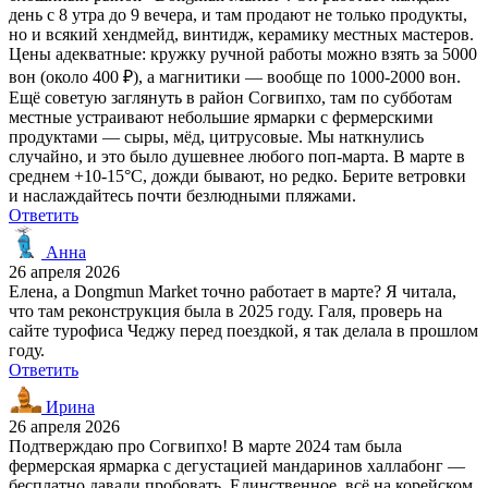
день с 8 утра до 9 вечера, и там продают не только продукты,
но и всякий хендмейд, винтидж, керамику местных мастеров.
Цены адекватные: кружку ручной работы можно взять за 5000
вон (около 400 ₽), а магнитики — вообще по 1000-2000 вон.
Ещё советую заглянуть в район Согвипхо, там по субботам
местные устраивают небольшие ярмарки с фермерскими
продуктами — сыры, мёд, цитрусовые. Мы наткнулись
случайно, и это было душевнее любого поп-марта. В марте в
среднем +10-15°C, дожди бывают, но редко. Берите ветровки
и наслаждайтесь почти безлюдными пляжами.
Ответить
Анна
26 апреля 2026
Елена, а Dongmun Market точно работает в марте? Я читала,
что там реконструкция была в 2025 году. Галя, проверь на
сайте турофиса Чеджу перед поездкой, я так делала в прошлом
году.
Ответить
Ирина
26 апреля 2026
Подтверждаю про Согвипхо! В марте 2024 там была
фермерская ярмарка с дегустацией мандаринов халлабонг —
бесплатно давали пробовать. Единственное, всё на корейском,