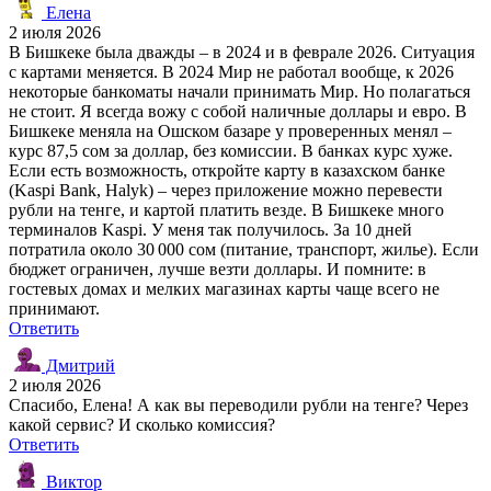
Елена
2 июля 2026
В Бишкеке была дважды – в 2024 и в феврале 2026. Ситуация
с картами меняется. В 2024 Мир не работал вообще, к 2026
некоторые банкоматы начали принимать Мир. Но полагаться
не стоит. Я всегда вожу с собой наличные доллары и евро. В
Бишкеке меняла на Ошском базаре у проверенных менял –
курс 87,5 сом за доллар, без комиссии. В банках курс хуже.
Если есть возможность, откройте карту в казахском банке
(Kaspi Bank, Halyk) – через приложение можно перевести
рубли на тенге, и картой платить везде. В Бишкеке много
терминалов Kaspi. У меня так получилось. За 10 дней
потратила около 30 000 сом (питание, транспорт, жилье). Если
бюджет ограничен, лучше везти доллары. И помните: в
гостевых домах и мелких магазинах карты чаще всего не
принимают.
Ответить
Дмитрий
2 июля 2026
Спасибо, Елена! А как вы переводили рубли на тенге? Через
какой сервис? И сколько комиссия?
Ответить
Виктор