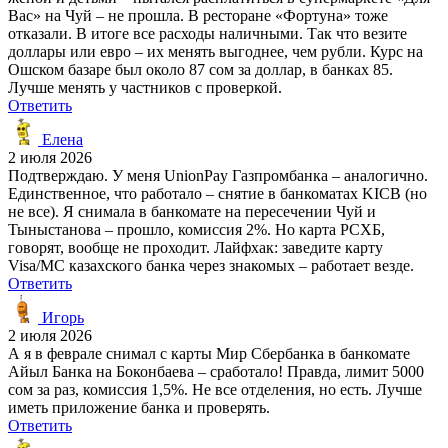
Вас» на Чуй – не прошла. В ресторане «Фортуна» тоже
отказали. В итоге все расходы наличными. Так что везите
доллары или евро – их менять выгоднее, чем рубли. Курс на
Ошском базаре был около 87 сом за доллар, в банках 85.
Лучше менять у частников с проверкой.
Ответить
Елена
2 июля 2026
Подтверждаю. У меня UnionPay Газпромбанка – аналогично.
Единственное, что работало – снятие в банкоматах KICB (но
не все). Я снимала в банкомате на пересечении Чуй и
Тыныстанова – прошло, комиссия 2%. Но карта РСХБ,
говорят, вообще не проходит. Лайфхак: заведите карту
Visa/MC казахского банка через знакомых – работает везде.
Ответить
Игорь
2 июля 2026
А я в феврале снимал с карты Мир Сбербанка в банкомате
Айыл Банка на Боконбаева – сработало! Правда, лимит 5000
сом за раз, комиссия 1,5%. Не все отделения, но есть. Лучше
иметь приложение банка и проверять.
Ответить