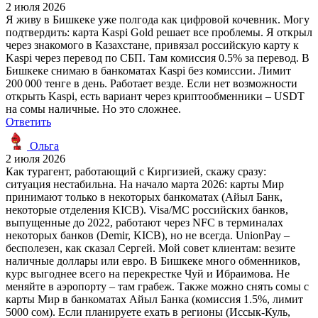
2 июля 2026
Я живу в Бишкеке уже полгода как цифровой кочевник. Могу
подтвердить: карта Kaspi Gold решает все проблемы. Я открыл
через знакомого в Казахстане, привязал российскую карту к
Kaspi через перевод по СБП. Там комиссия 0.5% за перевод. В
Бишкеке снимаю в банкоматах Kaspi без комиссии. Лимит
200 000 тенге в день. Работает везде. Если нет возможности
открыть Kaspi, есть вариант через криптообменники – USDT
на сомы наличные. Но это сложнее.
Ответить
Ольга
2 июля 2026
Как турагент, работающий с Киргизией, скажу сразу:
ситуация нестабильна. На начало марта 2026: карты Мир
принимают только в некоторых банкоматах (Айыл Банк,
некоторые отделения KICB). Visa/MC российских банков,
выпущенные до 2022, работают через NFC в терминалах
некоторых банков (Demir, KICB), но не всегда. UnionPay –
бесполезен, как сказал Сергей. Мой совет клиентам: везите
наличные доллары или евро. В Бишкеке много обменников,
курс выгоднее всего на перекрестке Чуй и Ибраимова. Не
меняйте в аэропорту – там грабеж. Также можно снять сомы с
карты Мир в банкоматах Айыл Банка (комиссия 1.5%, лимит
5000 сом). Если планируете ехать в регионы (Иссык-Куль,