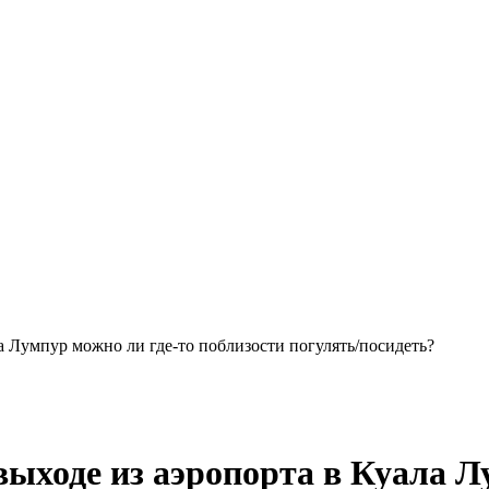
а Лумпур можно ли где-то поблизости погулять/посидеть?
ыходе из аэропорта в Куала Л