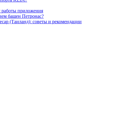
т работы приложения
нием башен Петронас?
есар (Таиланд): советы и рекомендации