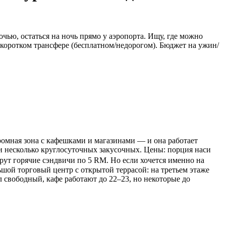
очью, остаться на ночь прямо у аэропорта. Ищу, где можно
 коротком трансфере (бесплатном/недорогом). Бюджет на ужин/
ромная зона с кафешками и магазинами — и она работает
и) и несколько круглосуточных закусочных. Цены: порция наси
ерут горячие сэндвичи по 5 RM. Но если хочется именно на
шой торговый центр с открытой террасой: на третьем этаже
л свободный, кафе работают до 22–23, но некоторые до