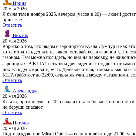
Ирина
20 мая 2026
Я была там в ноябре 2025, вечером (часов в 20) — людей достат
приезжает.
Ответить
Виктор
20 мая 2026
Коротко о том, что рядом с аэропортом Куала-Лумпур и как эт
хотите тратить деньги на такси, оставайтесь в аэропорту. Но 
газоном. Там можно посидеть, но вид на парковку, не живописн
аэропортах. В KLIA1 есть зона для сидения с подлокотниками (
них есть душ, кровать, wi-fi. Дешевле отеля, и можно выспатьс
KLIA (работает до 22:00, открытая улица между магазинами, ест
Ответить
Александра
20 мая 2026
Кстати, про капсулы: с 2025 года их стало больше, и они почти
но беруши спасают.
Ответить
Наталья
20 мая 2026
Подтверждаю про Mitsui Outlet — если прилетите до 21:00, ус