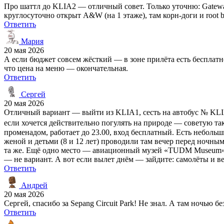
Про шаттл до KLIA2 — отличный совет. Только уточню: Gateway@
круглосуточно открыт A&W (на 1 этаже), там корн-доги и root be
Ответить
Мария
20 мая 2026
А если бюджет совсем жёсткий — в зоне прилёта есть бесплатно
что цена на меню — окончательная.
Ответить
Сергей
20 мая 2026
Отличный вариант — выйти из KLIA1, сесть на автобус № KLIA 
если хочется действительно погулять на природе — советую такс
променадом, работает до 23.00, вход бесплатный. Есть неболь
женой и детьми (8 и 12 лет) проводили там вечер перед ночным
та же. Ещё одно место — авиационный музей «TUDM Museum» пр
— не вариант. А вот если вылет днём — зайдите: самолёты и в
Ответить
Андрей
20 мая 2026
Сергей, спасибо за Sepang Circuit Park! Не знал. А там ночью
Ответить