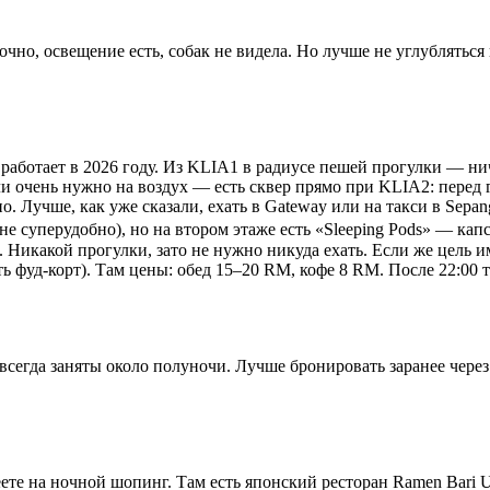
очно, освещение есть, собак не видела. Но лучше не углубляться 
о работает в 2026 году. Из KLIA1 в радиусе пешей прогулки — 
если очень нужно на воздух — есть сквер прямо при KLIA2: пере
о. Лучше, как уже сказали, ехать в Gateway или на такси в Sepa
не суперудобно), но на втором этаже есть «Sleeping Pods» — кап
я. Никакой прогулки, зато не нужно никуда ехать. Если же цель и
ь фуд-корт). Там цены: обед 15–20 RM, кофе 8 RM. После 22:00 т
 всегда заняты около полуночи. Лучше бронировать заранее через 
пеете на ночной шопинг. Там есть японский ресторан Ramen Bar