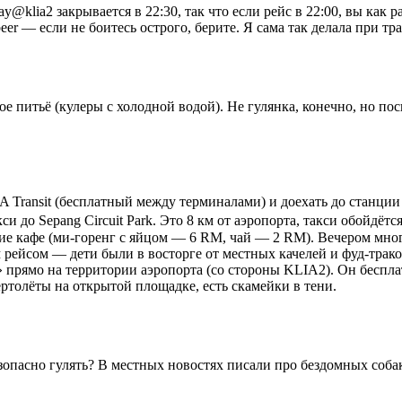
klia2 закрывается в 22:30, так что если рейс в 22:00, вы как р
er — если не боитесь острого, берите. Я сама так делала при тра
е питьё (кулеры с холодной водой). Не гулянка, конечно, но пос
Transit (бесплатный между терминалами) и доехать до станции «
и до Sepang Circuit Park. Это 8 км от аэропорта, такси обойдёт
шие кафе (ми-горенг с яйцом — 6 RM, чай — 2 RM). Вечером мног
 рейсом — дети были в восторге от местных качелей и фуд-трако
ямо на территории аэропорта (со стороны KLIA2). Он бесплатны
ертолёты на открытой площадке, есть скамейки в тени.
 безопасно гулять? В местных новостях писали про бездомных соб