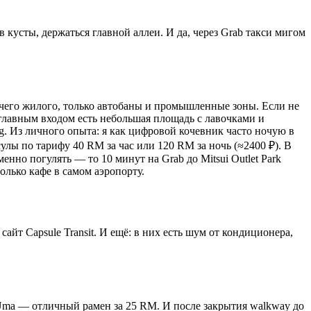
в кусты, держаться главной аллеи. И да, через Grab такси мигом
ничего жилого, только автобаны и промышленные зоны. Если не
д главным входом есть небольшая площадь с лавочками и
ng. Из личного опыта: я как цифровой кочевник часто ночую в
сулы по тарифу 40 RM за час или 120 RM за ночь (≈2400 ₽). В
менно погулять — то 10 минут на Grab до Mitsui Outlet Park
олько кафе в самом аэропорту.
сайт Capsule Transit. И ещё: в них есть шум от кондиционера,
i Uma — отличный рамен за 25 RM. И после закрытия walkway до