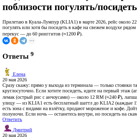
поблизости погулять/посидет
Прилетаю в Куала-Лумпур (KLIA1) в марте 2026, рейс около 22:0
погулять или хотя бы посидеть в кафе на свежем воздухе рядо
перекус — до 60 ринггитов (≈1200 ₽).
9
Ответы
Елена
20 мая 2026
Сразу скажу: прямо у выхода из терминала — только стоянки т
круглосуточно. Если хотите посидеть, идите на первый этаж (ar
лемак (острый рис с анчоусами) — около 12 RM (≈240 ₽), лапша
улицу — из KLIA1 есть бесплатный шаттл до KLIA2 (каждые 15
есть зона с видами на взлётку, продают мороженое и кофе. До
полуночи. Если ночь — останетесь внутри, но посидеть на скам
Ответить
Дмитрий
20 мая 2026