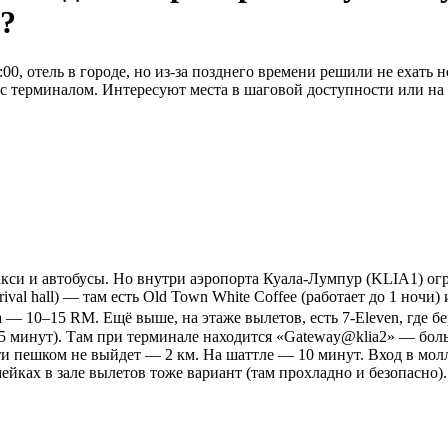
ь?
0, отель в городе, но из-за позднего времени решили не ехать н
м с терминалом. Интересуют места в шаговой доступности или на
акси и автобусы. Но внутри аэропорта Куала-Лумпур (KLIA1) ог
rival hall) — там есть Old Town White Coffee (работает до 1 ноч
 — 10–15 RM. Ещё выше, на этаже вылетов, есть 7-Eleven, где б
 минут). Там при терминале находится «Gateway@klia2» — боль
йти пешком не выйдет — 2 км. На шаттле — 10 минут. Вход в мол
ейках в зале вылетов тоже вариант (там прохладно и безопасно).