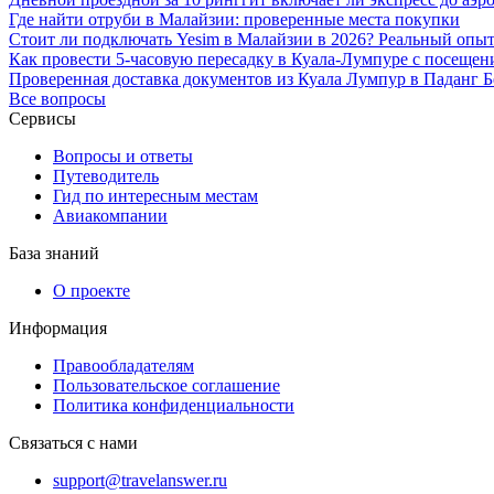
Где найти отруби в Малайзии: проверенные места покупки
Стоит ли подключать Yesim в Малайзии в 2026? Реальный опы
Как провести 5-часовую пересадку в Куала-Лумпуре с посеще
Проверенная доставка документов из Куала Лумпур в Паданг Б
Все вопросы
Сервисы
Вопросы и ответы
Путеводитель
Гид по интересным местам
Авиакомпании
База знаний
О проекте
Информация
Правообладателям
Пользовательское соглашение
Политика конфиденциальности
Связаться с нами
support@travelanswer.ru