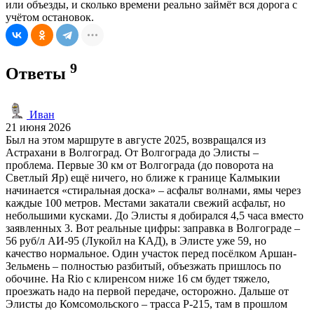
или объезды, и сколько времени реально займёт вся дорога с
учётом остановок.
9
Ответы
Иван
21 июня 2026
Был на этом маршруте в августе 2025, возвращался из
Астрахани в Волгоград. От Волгограда до Элисты –
проблема. Первые 30 км от Волгограда (до поворота на
Светлый Яр) ещё ничего, но ближе к границе Калмыкии
начинается «стиральная доска» – асфальт волнами, ямы через
каждые 100 метров. Местами закатали свежий асфальт, но
небольшими кусками. До Элисты я добирался 4,5 часа вместо
заявленных 3. Вот реальные цифры: заправка в Волгограде –
56 руб/л АИ-95 (Лукойл на КАД), в Элисте уже 59, но
качество нормальное. Один участок перед посёлком Аршан-
Зельмень – полностью разбитый, объезжать пришлось по
обочине. На Rio с клиренсом ниже 16 см будет тяжело,
проезжать надо на первой передаче, осторожно. Дальше от
Элисты до Комсомольского – трасса Р-215, там в прошлом