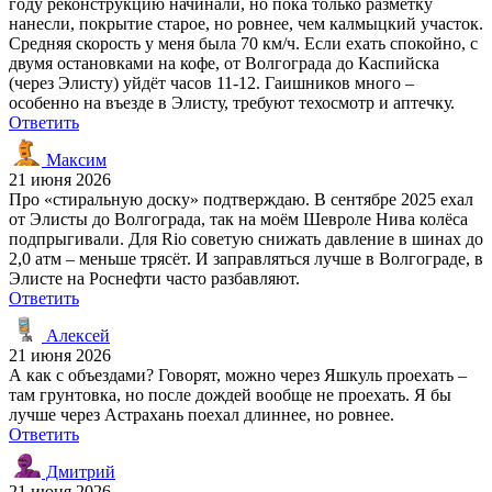
году реконструкцию начинали, но пока только разметку
нанесли, покрытие старое, но ровнее, чем калмыцкий участок.
Средняя скорость у меня была 70 км/ч. Если ехать спокойно, с
двумя остановками на кофе, от Волгограда до Каспийска
(через Элисту) уйдёт часов 11-12. Гаишников много –
особенно на въезде в Элисту, требуют техосмотр и аптечку.
Ответить
Максим
21 июня 2026
Про «стиральную доску» подтверждаю. В сентябре 2025 ехал
от Элисты до Волгограда, так на моём Шевроле Нива колёса
подпрыгивали. Для Rio советую снижать давление в шинах до
2,0 атм – меньше трясёт. И заправляться лучше в Волгограде, в
Элисте на Роснефти часто разбавляют.
Ответить
Алексей
21 июня 2026
А как с объездами? Говорят, можно через Яшкуль проехать –
там грунтовка, но после дождей вообще не проехать. Я бы
лучше через Астрахань поехал длиннее, но ровнее.
Ответить
Дмитрий
21 июня 2026