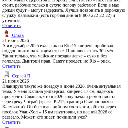
стоит, рабочие только в сухую погоду работают. Если в мае
дожди будут – могут задержать. Лучше позвонить в дорожную
службу Калмыкии (есть горячая линия 8-800-222-22-22) и
уточнить.
Ответить
Ольга
21 июня 2026
А я в декабре 2025 ехал, так на Rio 15 клиренс пробивал
поддон почти на каждом стыке. Пришлось ехать 30 км/ч.
Удивительно, что майские поездки легче – сухо и без
гололёда. Дмитрий прав, Camry проедет, но Rio – риск.
Ответить
Сергей П.
21 июня 2026
Планирую такую же поездку в июне 2026, очень актуальная
тема. У меня Калина универсал, клиренс 17 см, надеюсь
проскочит. Слышал, что в 2026 году начали ремонт моста
через реку Чограй (трасса Р-215, граница Ставрополья и
Калмыкии). Он был в аварийном состоянии, объезд через
посёлок Улан-Хол – 15 км грунтовки, но весной 2026 её
развезло. Может, кто знает, починили уже?
Ответить