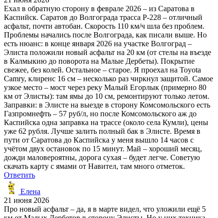
Ехал в обратную сторону в феврале 2026 – из Саратова в
Каспийск. Саратов до Волгограда трасса Р-228 – отличный
асфальт, почти автобан. Скорость 110 км/ч шла без проблем.
Проблемы начались после Волгограда, как писали выше. Но
есть нюанс: в конце января 2026 на участке Волгоград –
Элиста положили новый асфальт на 20 км (от стелы на въезде
в Калмыкию до поворота на Малые Дербеты). Покрытие
свежее, без колей. Остальное – старое. Я проехал на Toyota
Camry, клиренс 16 см – несколько раз чиркнул защитой. Самое
узкое место – мост через реку Малый Егорлык (примерно 80
км от Элисты): там ямы до 10 см, ремонтируют только летом.
Заправки: в Элисте на выезде в сторону Комсомольского есть
Газпромнефть – 57 руб/л, но после Комсомольского аж до
Каспийска одна заправка на трассе (около села Кумли), цены
уже 62 рубля. Лучше залить полный бак в Элисте. Время в
пути от Саратова до Каспийска у меня вышло 14 часов с
учётом двух остановок по 15 минут. Май – хороший месяц,
дожди маловероятны, дорога сухая – будет легче. Советую
скачать карту с ямами от Навител, там много отметок.
Ответить
Елена
21 июня 2026
Про новый асфальт – да, я в марте видел, что уложили ещё 5
км от Малых Дербетов в сторону Элисты. Но у них техника