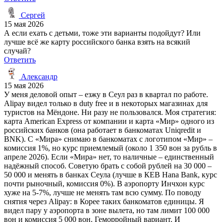
Сергей
15 мая 2026
А если ехать с детьми, тоже эти варианты подойдут? Или
лучше всё же карту российского банка взять на всякий
случай?
Ответить
Александр
15 мая 2026
У меня деловой опыт – езжу в Сеул раз в квартал по работе.
Alipay видел только в duty free и в некоторых магазинах для
туристов на Мёндоне. Ни разу не пользовался. Моя стратегия:
карта American Express от компании и карта «Мир» одного из
российских банков (она работает в банкоматах Uniqredit и
BNK). С «Мира» снимаю в банкоматах с логотипом «Мир» –
комиссия 1%, но курс приемлемый (около 1 350 вон за рубль в
апреле 2026). Если «Мира» нет, то наличные – единственный
надёжный способ. Советую брать с собой рублей на 30 000 –
50 000 и менять в банках Сеула (лучше в КЕВ Hana Bank, курс
почти рыночный, комиссия 0%). В аэропорту Инчхон курс
хуже на 5-7%, лучше не менять там всю сумму. По поводу
снятия через Alipay: в Корее таких банкоматов единицы. Я
видел пару у аэропорта в зоне вылета, но там лимит 100 000
вон и комиссия 5 000 вон. Геморройный вариант. И