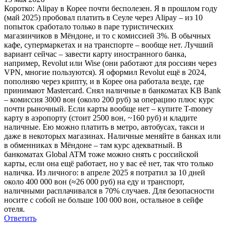
Коротко: Alipay в Корее почти бесполезен. Я в прошлом году
(май 2025) пробовал платить в Сеуле через Alipay – из 10
попыток сработало только в паре туристических
магазинчиков в Мёндоне, и то с комиссией 3%. В обычных
кафе, супермаркетах и на транспорте – вообще нет. Лучший
вариант сейчас – завести карту иностранного банка,
например, Revolut или Wise (они работают для россиян через
VPN, многие пользуются). Я оформил Revolut ещё в 2024,
пополняю через крипту, и в Корее она работала везде, где
принимают Mastercard. Снял наличные в банкоматах KB Bank
– комиссия 3000 вон (около 200 руб) за операцию плюс курс
почти рыночный. Если карты вообще нет – купите T-money
карту в аэропорту (стоит 2500 вон, ~160 руб) и кладите
наличные. Ею можно платить в метро, автобусах, такси и
даже в некоторых магазинах. Наличные меняйте в банках или
в обменниках в Мёндоне – там курс адекватный. В
банкоматах Global ATM тоже можно снять с российской
карты, если она ещё работает, но у вас её нет, так что только
наличка. Из личного: в апреле 2025 я потратил за 10 дней
около 400 000 вон (≈26 000 руб) на еду и транспорт,
наличными расплачивался в 70% случаев. Для безопасности
носите с собой не больше 100 000 вон, остальное в сейфе
отеля.
Ответить