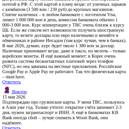
почтой в РФ. С этой картой я плачу везде: от уличных ларьков
с кимбапом (3 500 вон / 230 руб) до крупных магазинов.
Снятие наличных – в любом банкомате с логотипом Visa,
лимит 1 000 000 вон в день, комиссия банкомата обычно 1
000-3 000 вон. Курс конвертации у TBC очень близок к курсу
ЦБ. Если же совсем нет возможности получить иностранную
карту, то везите доллары или евро наличными и меняйте в
обменниках в районе Инсадон (там курс лучше, чем в банках).
В мае 2026, думаю, курс будет около 1 380 вон за доллар.
Наличные принимают везде, даже в такси, но мелочь – только
корейские монеты. И ещё важный момент: в Корее очень
развита система бесконтактных платежей через телефон
(NFC), но она завязана на местные приложения. Российские
Google Pay и Apple Pay не работают. Так что физическая карта
– must have.
Ответить
Виктор
15 мая 2026
Подтверждаю про грузинские карты. У меня TBC, пользуюсь
в Азии уже год. Только учтите: открытие счёта занимает 2-3
дня, нужен загранпаспорт и ИНН. А ещё в банкоматах KB
Bank иногда сбой – лучше снимать в Woori Bank, они
надёжнее.
Ответить