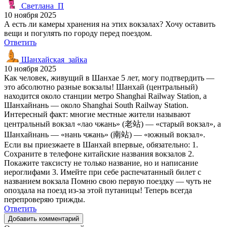
Светлана_П
10 ноября 2025
А есть ли камеры хранения на этих вокзалах? Хочу оставить
вещи и погулять по городу перед поездом.
Ответить
Шанхайская_зайка
10 ноября 2025
Как человек, живущий в Шанхае 5 лет, могу подтвердить —
это абсолютно разные вокзалы! Шанхай (центральный)
находится около станции метро Shanghai Railway Station, а
Шанхайнань — около Shanghai South Railway Station.
Интересный факт: многие местные жители называют
центральный вокзал «лао чжань» (老站) — «старый вокзал», а
Шанхайнань — «нань чжань» (南站) — «южный вокзал».
Если вы приезжаете в Шанхай впервые, обязательно: 1.
Сохраните в телефоне китайские названия вокзалов 2.
Покажите таксисту не только название, но и написание
иероглифами 3. Имейте при себе распечатанный билет с
названием вокзала Помню свою первую поездку — чуть не
опоздала на поезд из-за этой путаницы! Теперь всегда
перепроверяю трижды.
Ответить
Добавить комментарий