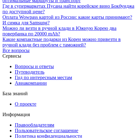
оптимальные маршруты и транспорт
Где в супермаркетах Пусана найти корейское вино Бокбунджа
по доступной цене?
Оплата Wowpass картой из России: какие карты принимают?
И симка для Samsung?
Можно ли везти в ручной клади в Южную Корею два
повербанка по 20000 mAh?
Какие компактные подарки из Кореи можно привезти в
ручной клади без проблем с таможней?
Все вопросы
Сервисы
Вопросы и ответы
Путеводитель
Гид по интересным местам
Авиакомпании
База знаний
О проекте
Информация
Правообладателям
Пользовательское соглашение
Политика конфиденциальности