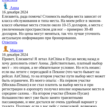
Анна
16 декабря 2024
Елизавета, рада помочь! Стоимость выбора места зависит от
класса обслуживания и типа места. На моем рейсе в эконом-
классе обычные места стоили около 10-15 долларов, а места с
увеличенным пространством для ног – примерно 30-40
долларов. Но цены могут меняться, так что лучше уточнить
актуальную информацию при бронировании.
Ответить
Максим
16 декабря 2024
Привет, Елизавета! Я летал AirChina в Пусан месяц назад и
хочу дополнить ответ Анны. Действительно, платный выбор
мест – это опция, а не обязательное условие. Но есть нюанс:
если вы летите с пересадкой в Пекине (что часто бывает на
рейсах AirChina), то на втором участке пути выбор мест может
быть ограничен. Из моего опыта: - На первом участке
(Москва-Пекин) я не стал платить за выбор места и при
регистрации в аэропорту получил вполне нормальное место в
середине салона. - На втором участке (Пекин-Пусан)
большинство мест уже было занято транзитными
пассажирами, и мне достался не очень удобный вариант у
туалета. Поэтому, если у вас рейс с пересадкой, возможно,