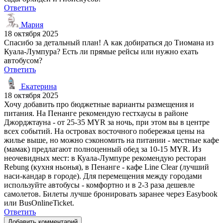
Ответить
Мария
18 октября 2025
Спасибо за детальный план! А как добираться до Тиомана из
Куала-Лумпура? Есть ли прямые рейсы или нужно ехать
автобусом?
Ответить
Екатерина
18 октября 2025
Хочу добавить про бюджетные варианты размещения и
питания. На Пенанге рекомендую гестхаусы в районе
Джорджтауна - от 25-35 MYR за ночь, при этом вы в центре
всех событий. На островах восточного побережья цены на
жилье выше, но можно сэкономить на питании - местные кафе
(мамак) предлагают полноценный обед за 10-15 MYR. Из
неочевидных мест: в Куала-Лумпуре рекомендую ресторан
Rebung (кухня ньонья), в Пенанге - кафе Line Clear (лучший
наси-кандар в городе). Для перемещения между городами
используйте автобусы - комфортно и в 2-3 раза дешевле
самолетов. Билеты лучше бронировать заранее через Easybook
или BusOnlineTicket.
Ответить
Добавить комментарий