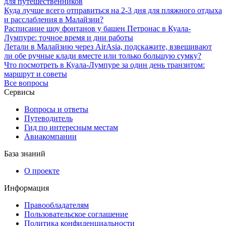
для путешественников
Куда лучше всего отправиться на 2-3 дня для пляжного отдыха
и расслабления в Малайзии?
Расписание шоу фонтанов у башен Петронас в Куала-
Лумпуре: точное время и дни работы
Летали в Малайзию через AirAsia, подскажите, взвешивают
ли обе ручные клади вместе или только большую сумку?
Что посмотреть в Куала-Лумпуре за один день транзитом:
маршрут и советы
Все вопросы
Сервисы
Вопросы и ответы
Путеводитель
Гид по интересным местам
Авиакомпании
База знаний
О проекте
Информация
Правообладателям
Пользовательское соглашение
Политика конфиденциальности