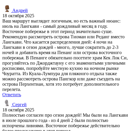
Андрей
18 октября 2025
Ваш маршрут выглядит логичным, но есть важный нюанс:
июль на Лангкави - самый дождливый месяц в году.
Восточное побережье в этот период значительно суше.
Рекомендую рассмотреть острова Тиоман или Реданг вместо
Лангкави. Что касается распределения дней: 4 ночи на
Лангкави в сезон дождей - много, лучше сократить до 2-3
ночей и добавить время на Пенанг или острова восточного
побережья. В Пенанге обязательно посетите храм Кек Лок Си,
прогуляйтесь по Джорджтауну с его знаменитыми уличными
росписями, попробуйте местную кухню на ночном рынке
Чоуратта. Из Куала-Лумпура для пляжного отдыха также
можно рассмотреть острова Пангкор или даже съездить на
острова Перхентиан, хотя это потребует дополнительного
перелета.
Ответить
Сергей
18 октября 2025
Полностью согласен про сезон дождей! Мы были на Лангкави
в июле прошлого года - из 4 дней 2 были полностью
испорчены ливнями. Восточное побережье действительно
более предсказуемо в этот период.