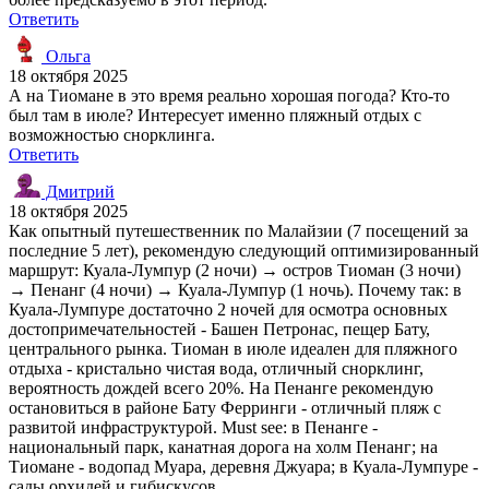
Ответить
Ольга
18 октября 2025
А на Тиомане в это время реально хорошая погода? Кто-то
был там в июле? Интересует именно пляжный отдых с
возможностью снорклинга.
Ответить
Дмитрий
18 октября 2025
Как опытный путешественник по Малайзии (7 посещений за
последние 5 лет), рекомендую следующий оптимизированный
маршрут: Куала-Лумпур (2 ночи) → остров Тиоман (3 ночи)
→ Пенанг (4 ночи) → Куала-Лумпур (1 ночь). Почему так: в
Куала-Лумпуре достаточно 2 ночей для осмотра основных
достопримечательностей - Башен Петронас, пещер Бату,
центрального рынка. Тиоман в июле идеален для пляжного
отдыха - кристально чистая вода, отличный снорклинг,
вероятность дождей всего 20%. На Пенанге рекомендую
остановиться в районе Бату Ферринги - отличный пляж с
развитой инфраструктурой. Must see: в Пенанге -
национальный парк, канатная дорога на холм Пенанг; на
Тиомане - водопад Муара, деревня Джуара; в Куала-Лумпуре -
сады орхидей и гибискусов.