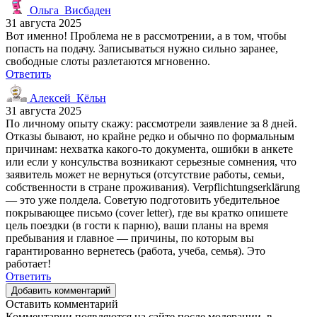
Ольга_Висбаден
31 августа 2025
Вот именно! Проблема не в рассмотрении, а в том, чтобы
попасть на подачу. Записываться нужно сильно заранее,
свободные слоты разлетаются мгновенно.
Ответить
Алексей_Кёльн
31 августа 2025
По личному опыту скажу: рассмотрели заявление за 8 дней.
Отказы бывают, но крайне редко и обычно по формальным
причинам: нехватка какого-то документа, ошибки в анкете
или если у консульства возникают серьезные сомнения, что
заявитель может не вернуться (отсутствие работы, семьи,
собственности в стране проживания). Verpflichtungserklärung
— это уже полдела. Советую подготовить убедительное
покрывающее письмо (cover letter), где вы кратко опишете
цель поездки (в гости к парню), ваши планы на время
пребывания и главное — причины, по которым вы
гарантированно вернетесь (работа, учеба, семья). Это
работает!
Ответить
Добавить комментарий
Оставить комментарий
Комментарии появляются на сайте после модерации, в