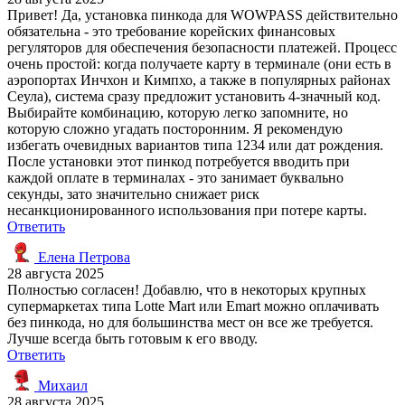
Привет! Да, установка пинкода для WOWPASS действительно
обязательна - это требование корейских финансовых
регуляторов для обеспечения безопасности платежей. Процесс
очень простой: когда получаете карту в терминале (они есть в
аэропортах Инчхон и Кимпхо, а также в популярных районах
Сеула), система сразу предложит установить 4-значный код.
Выбирайте комбинацию, которую легко запомните, но
которую сложно угадать посторонним. Я рекомендую
избегать очевидных вариантов типа 1234 или дат рождения.
После установки этот пинкод потребуется вводить при
каждой оплате в терминалах - это занимает буквально
секунды, зато значительно снижает риск
несанкционированного использования при потере карты.
Ответить
Елена Петрова
28 августа 2025
Полностью согласен! Добавлю, что в некоторых крупных
супермаркетах типа Lotte Mart или Emart можно оплачивать
без пинкода, но для большинства мест он все же требуется.
Лучше всегда быть готовым к его вводу.
Ответить
Михаил
28 августа 2025