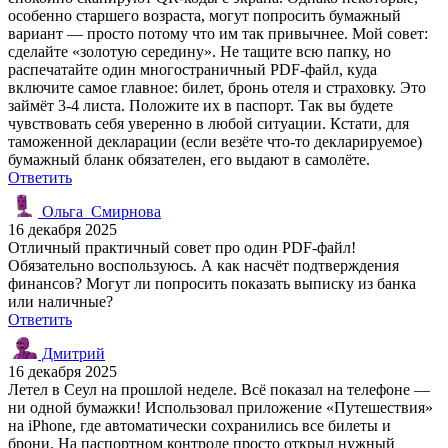
особенно старшего возраста, могут попросить бумажный
вариант — просто потому что им так привычнее. Мой совет:
сделайте «золотую середину». Не тащите всю папку, но
распечатайте один многостраничный PDF-файл, куда
включите самое главное: билет, бронь отеля и страховку. Это
займёт 3-4 листа. Положите их в паспорт. Так вы будете
чувствовать себя уверенно в любой ситуации. Кстати, для
таможенной декларации (если везёте что-то декларируемое)
бумажный бланк обязателен, его выдают в самолёте.
Ответить
Ольга_Смирнова
16 декабря 2025
Отличный практичный совет про один PDF-файл!
Обязательно воспользуюсь. А как насчёт подтверждения
финансов? Могут ли попросить показать выписку из банка
или наличные?
Ответить
Дмитрий
16 декабря 2025
Летел в Сеул на прошлой неделе. Всё показал на телефоне —
ни одной бумажки! Использовал приложение «Путешествия»
на iPhone, где автоматически сохранились все билеты и
брони. На паспортном контроле просто открыл нужный