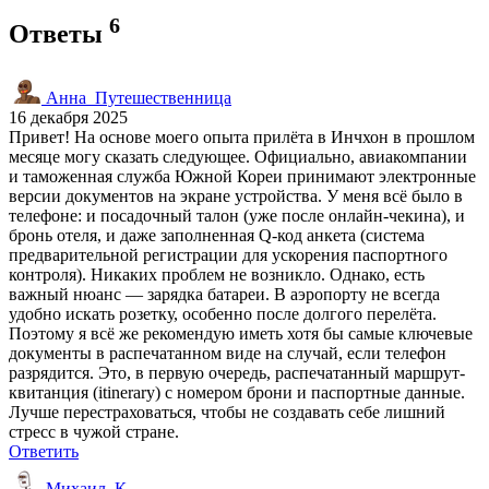
6
Ответы
Анна_Путешественница
16 декабря 2025
Привет! На основе моего опыта прилёта в Инчхон в прошлом
месяце могу сказать следующее. Официально, авиакомпании
и таможенная служба Южной Кореи принимают электронные
версии документов на экране устройства. У меня всё было в
телефоне: и посадочный талон (уже после онлайн-чекина), и
бронь отеля, и даже заполненная Q-код анкета (система
предварительной регистрации для ускорения паспортного
контроля). Никаких проблем не возникло. Однако, есть
важный нюанс — зарядка батареи. В аэропорту не всегда
удобно искать розетку, особенно после долгого перелёта.
Поэтому я всё же рекомендую иметь хотя бы самые ключевые
документы в распечатанном виде на случай, если телефон
разрядится. Это, в первую очередь, распечатанный маршрут-
квитанция (itinerary) с номером брони и паспортные данные.
Лучше перестраховаться, чтобы не создавать себе лишний
стресс в чужой стране.
Ответить
Михаил_К