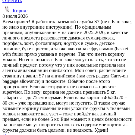
Ответить
Кирилл
8 июля 2026
Всем привет! Я работник наземной службы S7 (не в Бангкоке,
но знаю внутренние инструкции). По официальным
правилам, опубликованным на сайте в 2025-2026, в качестве
личного предмета разрешается: дамская сумка/рюкзак,
портфель, зонт, фотоаппарат, ноутбук в сумке, детское
питание, букет цветов, а также «корзина с фруктами» (basket
with fruits) прямо указана в перечне. Так что иметь корзину
можно. Но есть нюанс: в Бангкоке могут сказать, что это не
личный предмет, потому что у них локальные правила или
агенты авиакомпании ошибаются. Мой совет: распечатайте
страницу правил S7 на английском (там есть раздел Carry-on
baggage allowance) и покажите. Обычно после этого
пропускают. Если же сотрудник не согласен – просите
supervisor. По весу: корзина не должна превышать 5 кг,
габариты – до 75 см в сумме. Если ваша корзина 40х20х20 =
80 см – уже превышение, могут не пустить. В таком случае
возьмите корзину поменьше или уложите фрукты в тканевый
мешок и завяжите как узел – тоже пройдёт как личный
предмет, если не более 5 кг. Ещё момент: в целях безопасности
на посадке могут попросить показать содержимое корзины –
фрукты должны быть целыми, не жидкость. Удачи!