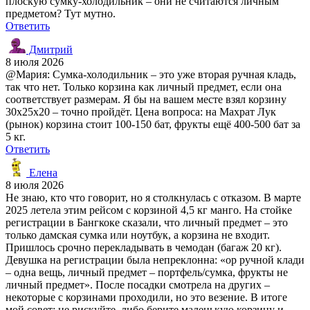
плоскую сумку-холодильник – они не считаются личным
предметом? Тут мутно.
Ответить
Дмитрий
8 июля 2026
@Мария: Сумка-холодильник – это уже вторая ручная кладь,
так что нет. Только корзина как личный предмет, если она
соответствует размерам. Я бы на вашем месте взял корзину
30х25х20 – точно пройдёт. Цена вопроса: на Махрат Лук
(рынок) корзина стоит 100-150 бат, фрукты ещё 400-500 бат за
5 кг.
Ответить
Елена
8 июля 2026
Не знаю, кто что говорит, но я столкнулась с отказом. В марте
2025 летела этим рейсом с корзиной 4,5 кг манго. На стойке
регистрации в Бангкоке сказали, что личный предмет – это
только дамская сумка или ноутбук, а корзина не входит.
Пришлось срочно перекладывать в чемодан (багаж 20 кг).
Девушка на регистрации была непреклонна: «ор ручной клади
– одна вещь, личный предмет – портфель/сумка, фрукты не
личный предмет». После посадки смотрела на других –
некоторые с корзинами проходили, но это везение. В итоге
мой совет: не рискуйте, либо берите маленькую корзину и