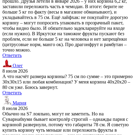
прошло. Друзья летели в январе 2026 – у них корзина 6,2 кг,
заставили переложить часть в чемодан. В итоге: берите не
больше 5 кг по факту (весы в магазине обманывают), и
укладывайтесь в 75 см. Ещё лайфхак: не покупайте дорогую
корзину – могут попросить упаковать в прозрачный пакет,
чтобы видно было. И обязательно задекларируйте на входе
(если нужно). В Иркутске на таможне фрукты пускают без
проблем, если не больше 5 кг на человека и нет запрещёнки
(цитрусовые норм, манго ок). Про драгонфрут и рамбутан –
точно можно.
Ответить
Олег
8 июля 2026
А что насчёт размера корзины? 75 см по сумме – это примерно
30х30х15 или любая комбинация? У меня корзина 40х20х20 –
80 см уже. Боюсь завернут.
Ответить
Мария
8 июля 2026
Обычно на S7 лояльно, могут не заметить. Но на
Суварнабхуми бывает контролёр строгий – однажды парня с
корзиной развернули, потому что габариты 78 см. Я советую
купить корзину чуть меньше или переложить фрукты в