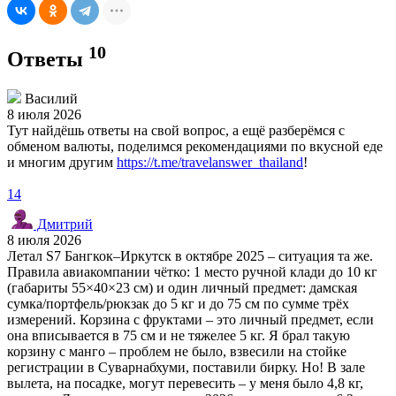
10
Ответы
Василий
8 июля 2026
Тут найдёшь ответы на свой вопрос, а ещё разберёмся с
обменом валюты, поделимся рекомендациями по вкусной еде
и многим другим
https://t.me/travelanswer_thailand
!
14
Дмитрий
8 июля 2026
Летал S7 Бангкок–Иркутск в октябре 2025 – ситуация та же.
Правила авиакомпании чётко: 1 место ручной клади до 10 кг
(габариты 55×40×23 см) и один личный предмет: дамская
сумка/портфель/рюкзак до 5 кг и до 75 см по сумме трёх
измерений. Корзина с фруктами – это личный предмет, если
она вписывается в 75 см и не тяжелее 5 кг. Я брал такую
корзину с манго – проблем не было, взвесили на стойке
регистрации в Суварнабхуми, поставили бирку. Но! В зале
вылета, на посадке, могут перевесить – у меня было 4,8 кг,