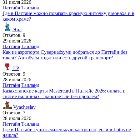
31 июля 2026
Паттайя
Таиланд
Где в Паттайе можно повязать красную ниточку у монаха и в
каком храме?
Яна
Ответов: 9
29 июля 2026
Паттайя
Таиланд
Как из аэропорта Суварнабхуми добраться до Паттайи без
такси? Автобусы ходят или есть другой транспорт?
LP
Ответов: 9
28 июля 2026
Паттайя
Таиланд
Казахстанские карты Mastercard в Паттайе 2026: оплата и
снятие наличных – работает ли без проблем?
Vyacheslav
Ответов: 7
28 июля 2026
Паттайя
Таиланд
Где в Паттайе купить маленькую кастрюлю, если в Lotus не
нашла?