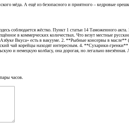
йского мёда. А ещё из безопасного и приятного – кедровые орешк
 здесь соблюдается жёстко. Пункт 1 статьи 14 Таможенного акта
рещённое в коммерческих количествах. Что везут местные русски
Азбуке Вкуса» есть в вакууме. 2. **Рыбные консервы в масле** 
ский чай корейцы находят интересным. 4. **Сухарики-гренки** с
скую и немецкую колбасу, она дорогая, но легально ввезённая. 
пары часов.