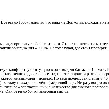
 Всё равно 100% гарантия, что найдут? Допустим, положить не в
ры видят органику любой плотности. Этикетка ничего не меняет
рантия обнаружения – 99.9%. Не тот случай, где стоит проверять 
ямую конфликтную ситуацию в зоне выдачи багажа в Инчхоне. Ро
и таможенники, достали всё это, и начался долгий разговор чере
ажется, не выписали – повезло. Но весь процесс занял минут 40, 
), клюкву в сахаре или мёд в фабричной таре. Ни разу вопросов н
, главное – запечатанный и в количестве для личного пользован
е. Они реально боятся занесения вируса.