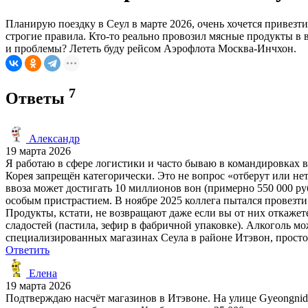
Планирую поездку в Сеул в марте 2026, очень хочется привезт
строгие правила. Кто-то реально провозил мясные продукты в
и проблемы? Лететь буду рейсом Аэрофлота Москва-Инчхон.
7
Ответы
Александр
19 марта 2026
Я работаю в сфере логистики и часто бываю в командировках 
Корея запрещён категорически. Это не вопрос «отберут или н
ввоза может достигать 10 миллионов вон (примерно 550 000 ру
особым пристрастием. В ноябре 2025 коллега пытался провезти 
Продукты, кстати, не возвращают даже если вы от них откаже
сладостей (пастила, зефир в фабричной упаковке). Алкоголь мо
специализированных магазинах Сеула в районе Итэвон, просто
Ответить
Елена
19 марта 2026
Подтверждаю насчёт магазинов в Итэвоне. На улице Gyeongnidan-