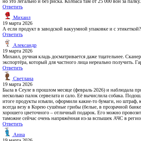
но это легально и без риска. Колбаса там от 25 000 вон за палку.
Ответить
Михаил
19 марта 2026
А если продукт в заводской вакуумной упаковке и с этикеткой?
Ответить
Александр
19 марта 2026
Михаил, ручная кладь досматривается даже тщательнее. Скане
экспортёра, который для частного лица нереально получить. Га
Ответить
Светлана
19 марта 2026
Была в Сеуле в прошлом месяце (февраль 2026) и наблюдала пр
несколько палок сервелата и сало. Её вычислила собака. Подошл
итоге продукты изъяли, оформили какие-то бумаги, но штраф, к
всегда везу в Корею сушёные грибы (белые, в прозрачной банке
хорошего цветочного – отличный подарок. Его можно провозить
таможне сейчас очень напряжённая из-за вспышек АЧС в регион
Ответить
Анна
19 марта 2026