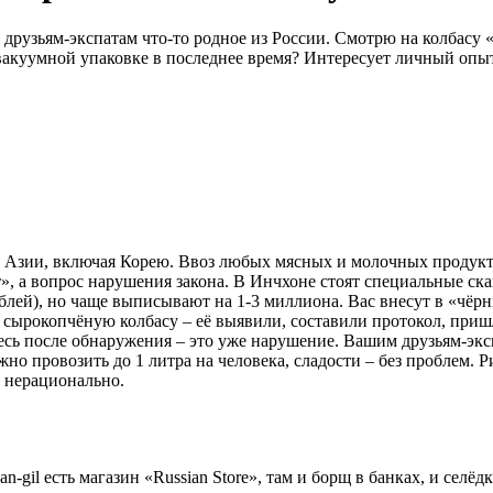
и друзьям-экспатам что-то родное из России. Смотрю на колбасу
 вакуумной упаковке в последнее время? Интересует личный опы
в Азии, включая Корею. Ввоз любых мясных и молочных продукт
ет», а вопрос нарушения закона. В Инчхоне стоят специальные с
блей), но чаще выписывают на 1-3 миллиона. Вас внесут в «чёр
сырокопчёную колбасу – её выявили, составили протокол, пришлос
тесь после обнаружения – это уже нарушение. Вашим друзьям-эк
жно провозить до 1 литра на человека, сладости – без проблем. 
 нерационально.
gil есть магазин «Russian Store», там и борщ в банках, и селёд