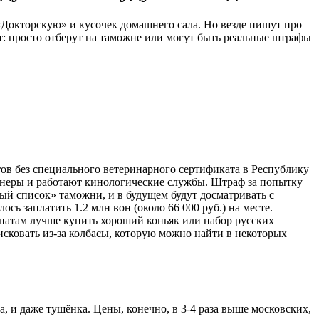
 «Докторскую» и кусочек домашнего сала. Но везде пишут про
т: просто отберут на таможне или могут быть реальные штрафы
ов без специального ветеринарного сертификата в Республику
канеры и работают кинологические службы. Штраф за попытку
ный список» таможни, и в будущем будут досматривать с
ь заплатить 1.2 млн вон (около 66 000 руб.) на месте.
спатам лучше купить хороший коньяк или набор русских
Рисковать из-за колбасы, которую можно найти в некоторых
ка, и даже тушёнка. Цены, конечно, в 3-4 раза выше московских,