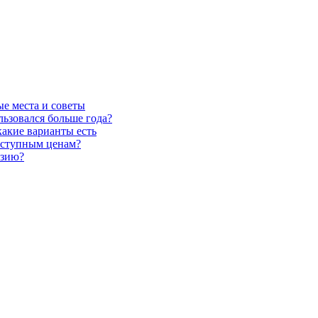
ые места и советы
льзовался больше года?
какие варианты есть
оступным ценам?
узию?