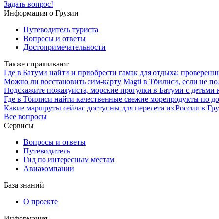
Задать вопрос!
Информация о Грузии
Путеводитель туриста
Вопросы и ответы
Достопримечательности
Также спрашивают
Где в Батуми найти и приобрести гамак для отдыха: проверенн
Можно ли восстановить сим-карту Magti в Тбилиси, если не по
Подскажите пожалуйста, морские прогулки в Батуми с детьми 
Где в Тбилиси найти качественные свежие морепродукты по д
Какие маршруты сейчас доступны для перелета из России в Гр
Все вопросы
Сервисы
Вопросы и ответы
Путеводитель
Гид по интересным местам
Авиакомпании
База знаний
О проекте
Информация