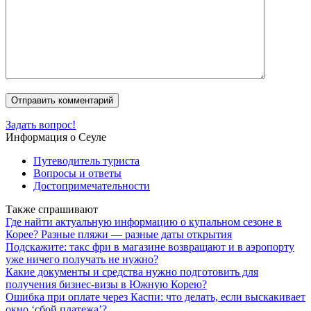
Задать вопрос!
Информация о Сеуле
Путеводитель туриста
Вопросы и ответы
Достопримечательности
Также спрашивают
Где найти актуальную информацию о купальном сезоне в
Корее? Разные пляжи — разные даты открытия
Подскажите: такс фри в магазине возвращают и в аэропорту
уже ничего получать не нужно?
Какие документы и средства нужно подготовить для
получения бизнес-визы в Южную Корею?
Ошибка при оплате через Каспи: что делать, если выскакивает
окно ‘сбой платежа’?