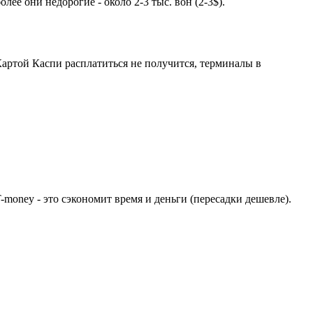
ее они недорогие - около 2-3 тыс. вон (2-3$).
артой Каспи расплатиться не получится, терминалы в
money - это сэкономит время и деньги (пересадки дешевле).