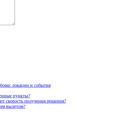
бома: локации и события
ренные пункты?
сит скорость получения решения?
ним вылетом?