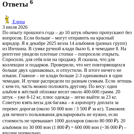
6
Ответы
Елена
3 июля 2026
По опыту прошлого года – до 10 штук обычно пропускают без
вопросов. Если больше – могут отправить на красный
коридор. Я в декабре 2025 везла 14 альбомов (разных групп)
из Инчхона. В сумке ручной клади было 6, в чемодане 8. На
рентгене увидели плотные стопки – попросили открыть.
Спросили, для себя или на продажу. Я сказала, что для
коллекции и подарков. Проверили, что нет повторяющихся
больше двух одинаковых, и отпустили. В итоге ничего не
изъяли. Главное – не клади больше 2-3 одинаковых в один
чемодан. И лучше распредели по разным сумкам. Если летишь
с кем-то, часть можно положить другому. По весу: один
альбом в жёсткой обложке весит около 400-600 грамм. 20
штук – уже 8-12 кг, плюс одежда – легко выйти за 23 кг.
Советую взять весы для багажа – в аэропорту доплата за
перевес дорогая (около 50 000 вон / 3 500 ₽ за кг). Таможня:
для личного пользования декларировать не нужно, если
стоимость не превышает 1000 долларов (около 80 000 ₽). 20
альбомов по 30 000 вон (1 800 ₽) = 600 000 вон (~36 000 ₽) –
вполне нормально.