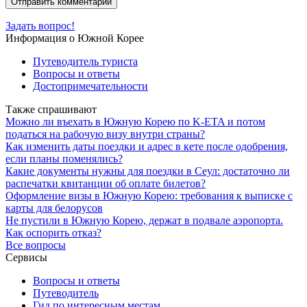
Задать вопрос!
Информация о Южной Корее
Путеводитель туриста
Вопросы и ответы
Достопримечательности
Также спрашивают
Можно ли въехать в Южную Корею по K-ETA и потом
податься на рабочую визу внутри страны?
Как изменить даты поездки и адрес в кете после одобрения,
если планы поменялись?
Какие документы нужны для поездки в Сеул: достаточно ли
распечатки квитанции об оплате билетов?
Оформление визы в Южную Корею: требования к выписке с
карты для белорусов
Не пустили в Южную Корею, держат в подвале аэропорта.
Как оспорить отказ?
Все вопросы
Сервисы
Вопросы и ответы
Путеводитель
Гид по интересным местам