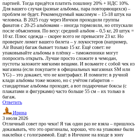
партией. Тогда придётся платить пошлину 20% + НДС 10%.
Для вашего случая (разные альбомы, пара повторяющихся) –
проблем не будет. Рекомендуемый максимум – 15-18 штук на
человека. В 2025 году через Инчхон проходили группы
фанатов с 20-25 альбомами – иногда тормозили, но отпускали
после объяснения. По весу: средний альбом – 0,5 кг, 20 штук =
10 кг. Плюс одежда – скорее всего не превысите 23 кг. Но
проверьте лимит вашего билета – у лоукостеров (например,
Air Busan) багаж бывает только 15 кг. Ещё совет: не
упаковывайте альбомы в плёнку – таможенники могут
попросить открыть. Лучше просто сложите в чемодан,
пустоты заложите мягкими вещами. И возьмите с собой чек из
магазина (если покупаете в официальных магазинах SM или
YG) – это докажет, что не контрафакт. И помните: в ручной
клади альбомы тоже можно, но с учётом габаритов –
стандартные альбомы проходят, а вот подарочные боксы (с
плакатами и фигурками) часто больше 55 см – их только в
багаж.
Ответить
Ирина
3 июля 2026
Отличный совет про чеки! Я так один раз не взяла – пришлось
доказывать, что это оригиналы, хорошо, что на упаковке были
наклейки с голограммой. Ещё: в Инчхоне на входе в зону