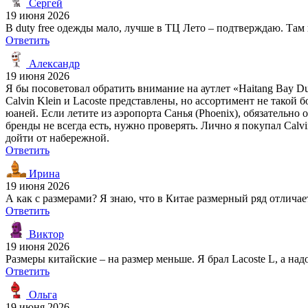
Сергей
19 июня 2026
В duty free одежды мало, лучше в ТЦ Лето – подтверждаю. Там 
Ответить
Александр
19 июня 2026
Я бы посоветовал обратить внимание на аутлет «Haitang Bay Du
Calvin Klein и Lacoste представлены, но ассортимент не такой 
юаней. Если летите из аэропорта Санья (Phoenix), обязательно 
бренды не всегда есть, нужно проверять. Лично я покупал Calv
дойти от набережной.
Ответить
Ирина
19 июня 2026
А как с размерами? Я знаю, что в Китае размерный ряд отличае
Ответить
Виктор
19 июня 2026
Размеры китайские – на размер меньше. Я брал Lacoste L, а на
Ответить
Ольга
19 июня 2026