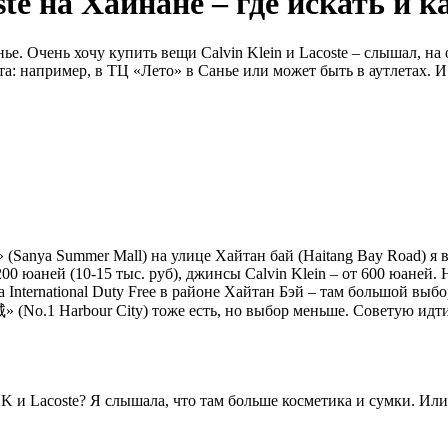
te на Хайнане – где искать и к
е. Очень хочу купить вещи Calvin Klein и Lacoste – слышал, на
а: например, в ТЦ «Лето» в Санье или может быть в аутлетах. 
» (Sanya Summer Mall) на улице Хайтан бай (Haitang Bay Road) я в
00 юаней (10-15 тыс. руб), джинсы Calvin Klein – от 600 юаней. Но
International Duty Free в районе Хайтан Бэй – там большой выбо
(No.1 Harbour City) тоже есть, но выбор меньше. Советую идти
CK и Lacoste? Я слышала, что там больше косметика и сумки. Или