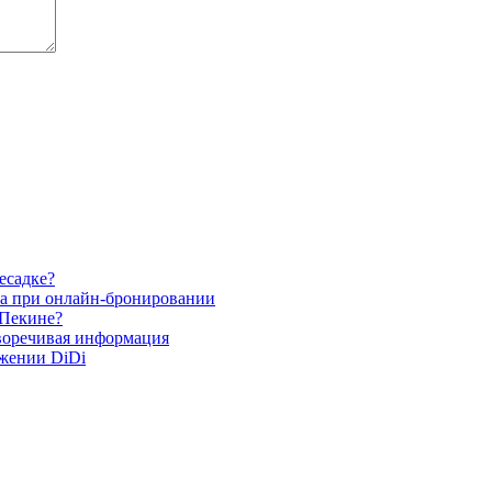
есадке?
та при онлайн-бронировании
 Пекине?
иворечивая информация
ожении DiDi