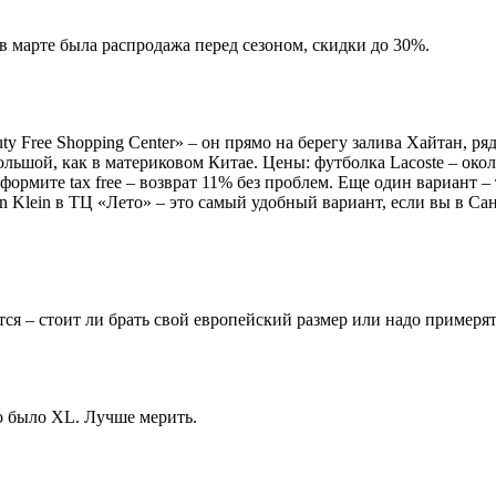
в марте была распродажа перед сезоном, скидки до 30%.
ty Free Shopping Center» – он прямо на берегу залива Хайтан, р
большой, как в материковом Китае. Цены: футболка Lacoste – око
оформите tax free – возврат 11% без проблем. Еще один вариант –
in Klein в ТЦ «Лето» – это самый удобный вариант, если вы в Са
тся – стоит ли брать свой европейский размер или надо примеря
до было XL. Лучше мерить.