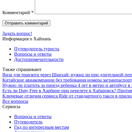
Комментарий
*
Задать вопрос!
Информация о Хайнань
Путеводитель туриста
Вопросы и ответы
Достопримечательности
Также спрашивают
Виза для транзита через Шанхай: нужна ли при длительной пер
Китайские авиакомпании без требования номера загранпаспор
Нужно ли платить за проезд ребенка 4 лет в метро и автобусе в
Есть ли Duty Free в Харбине при перелете в Хабаровск? Прот
Ключевые отличия сервиса Ride от стандартного такси в прил
Все вопросы
Сервисы
Вопросы и ответы
Путеводитель
Гид по интересным местам