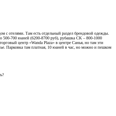
ядом с отелями. Там есть отдельный раздел брендовой одежды.
ло 500-700 юаней (6200-8700 руб), рубашка CK – 800-1000
 торговый центр «Wanda Plaza» в центре Санья, но там эти
нье. Парковка там платная, 10 юаней в час, но можно и пешком
ть?