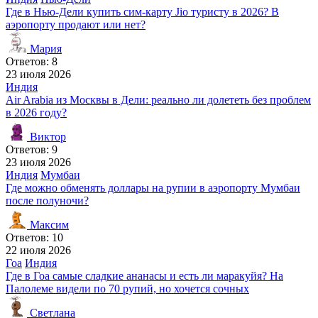
Где в Нью-Дели купить сим-карту Jio туристу в 2026? В
аэропорту продают или нет?
Мария
Ответов: 8
23 июля 2026
Индия
Air Arabia из Москвы в Дели: реально ли долететь без проблем
в 2026 году?
Виктор
Ответов: 9
23 июля 2026
Индия
Мумбаи
Где можно обменять доллары на рупии в аэропорту Мумбаи
после полуночи?
Максим
Ответов: 10
22 июля 2026
Гоа
Индия
Где в Гоа самые сладкие ананасы и есть ли маракуйя? На
Палолеме видели по 70 рупий, но хочется сочных
Светлана