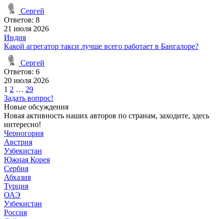
Сергей
Ответов: 8
21 июля 2026
Индия
Какой агрегатор такси лучше всего работает в Бангалоре?
Сергей
Ответов: 6
20 июля 2026
Пагинация
1
2
…
29
Задать вопрос!
записей
Новые обсуждения
Новая активность наших авторов по странам, заходите, здесь
интересно!
Черногория
Австрия
Узбекистан
Южная Корея
Сербия
Абхазия
Турция
ОАЭ
Узбекистан
Россия