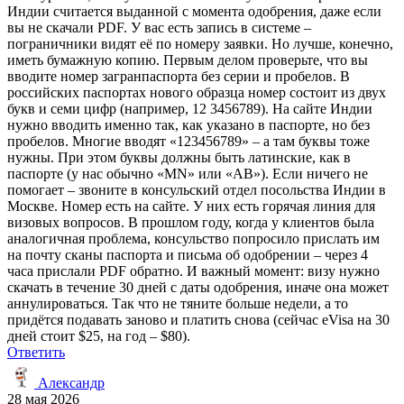
Индии считается выданной с момента одобрения, даже если
вы не скачали PDF. У вас есть запись в системе –
пограничники видят её по номеру заявки. Но лучше, конечно,
иметь бумажную копию. Первым делом проверьте, что вы
вводите номер загранпаспорта без серии и пробелов. В
российских паспортах нового образца номер состоит из двух
букв и семи цифр (например, 12 3456789). На сайте Индии
нужно вводить именно так, как указано в паспорте, но без
пробелов. Многие вводят «123456789» – а там буквы тоже
нужны. При этом буквы должны быть латинские, как в
паспорте (у нас обычно «MN» или «AB»). Если ничего не
помогает – звоните в консульский отдел посольства Индии в
Москве. Номер есть на сайте. У них есть горячая линия для
визовых вопросов. В прошлом году, когда у клиентов была
аналогичная проблема, консульство попросило прислать им
на почту сканы паспорта и письма об одобрении – через 4
часа прислали PDF обратно. И важный момент: визу нужно
скачать в течение 30 дней с даты одобрения, иначе она может
аннулироваться. Так что не тяните больше недели, а то
придётся подавать заново и платить снова (сейчас eVisa на 30
дней стоит $25, на год – $80).
Ответить
Александр
28 мая 2026