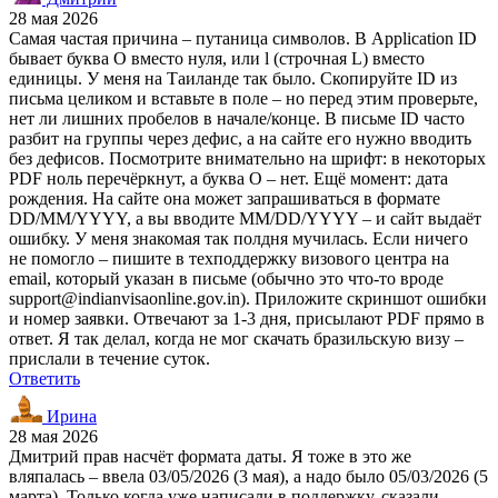
28 мая 2026
Самая частая причина – путаница символов. В Application ID
бывает буква O вместо нуля, или l (строчная L) вместо
единицы. У меня на Таиланде так было. Скопируйте ID из
письма целиком и вставьте в поле – но перед этим проверьте,
нет ли лишних пробелов в начале/конце. В письме ID часто
разбит на группы через дефис, а на сайте его нужно вводить
без дефисов. Посмотрите внимательно на шрифт: в некоторых
PDF ноль перечёркнут, а буква O – нет. Ещё момент: дата
рождения. На сайте она может запрашиваться в формате
DD/MM/YYYY, а вы вводите MM/DD/YYYY – и сайт выдаёт
ошибку. У меня знакомая так полдня мучилась. Если ничего
не помогло – пишите в техподдержку визового центра на
email, который указан в письме (обычно это что-то вроде
support@indianvisaonline.gov.in). Приложите скриншот ошибки
и номер заявки. Отвечают за 1-3 дня, присылают PDF прямо в
ответ. Я так делал, когда не мог скачать бразильскую визу –
прислали в течение суток.
Ответить
Ирина
28 мая 2026
Дмитрий прав насчёт формата даты. Я тоже в это же
вляпалась – ввела 03/05/2026 (3 мая), а надо было 05/03/2026 (5
марта). Только когда уже написали в поддержку, сказали