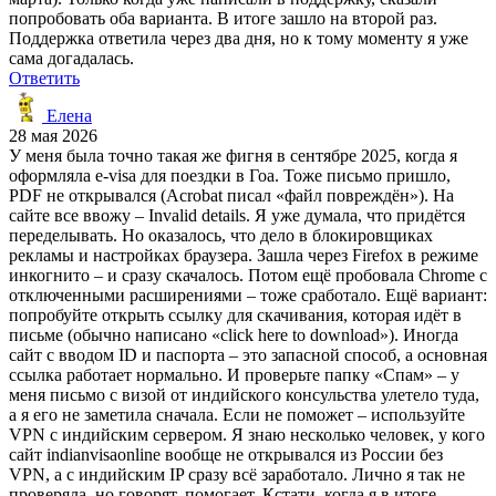
попробовать оба варианта. В итоге зашло на второй раз.
Поддержка ответила через два дня, но к тому моменту я уже
сама догадалась.
Ответить
Елена
28 мая 2026
У меня была точно такая же фигня в сентябре 2025, когда я
оформляла e-visa для поездки в Гоа. Тоже письмо пришло,
PDF не открывался (Acrobat писал «файл повреждён»). На
сайте все ввожу – Invalid details. Я уже думала, что придётся
переделывать. Но оказалось, что дело в блокировщиках
рекламы и настройках браузера. Зашла через Firefox в режиме
инкогнито – и сразу скачалось. Потом ещё пробовала Chrome с
отключенными расширениями – тоже сработало. Ещё вариант:
попробуйте открыть ссылку для скачивания, которая идёт в
письме (обычно написано «click here to download»). Иногда
сайт с вводом ID и паспорта – это запасной способ, а основная
ссылка работает нормально. И проверьте папку «Спам» – у
меня письмо с визой от индийского консульства улетело туда,
а я его не заметила сначала. Если не поможет – используйте
VPN с индийским сервером. Я знаю несколько человек, у кого
сайт indianvisaonline вообще не открывался из России без
VPN, а с индийским IP сразу всё заработало. Лично я так не
проверяла, но говорят, помогает. Кстати, когда я в итоге