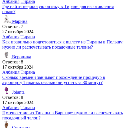
Албания
Тирана
Где найти недорогую оптику в Тиране для изготовления
очков?
Марина
Ответов: 7
27 октября 2024
Албания
Тирана
Как правильно подготовиться к вылету из Тираны в Польшу:
нужно ли распечатывать посадочные талоны?
Вероника
Ответов: 8
17 октября 2024
Албания
Тирана
Сколько времени занимает прохождение процедур в
аэропорту Тираны: реально ли успеть за 30 минут?
Jolanta
Ответов: 8
17 октября 2024
Албания
Тирана
Путешествие из Тираны в Варшаву: нужно ли распечатывать
посадочный талон?
Светлана