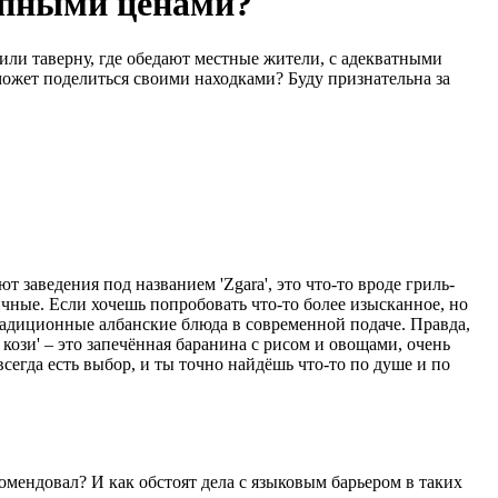
тупными ценами?
или таверну, где обедают местные жители, с адекватными
может поделиться своими находками? Буду признательна за
заведения под названием 'Zgara', это что-то вроде гриль-
ичные. Если хочешь попробовать что-то более изысканное, но
традиционные албанские блюда в современной подаче. Правда,
кози' – это запечённая баранина с рисом и овощами, очень
всегда есть выбор, и ты точно найдёшь что-то по душе и по
омендовал? И как обстоят дела с языковым барьером в таких