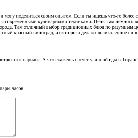
е и могу поделиться своим опытом. Если ты ищешь что-то более 
ю с современными кулинарными техниками. Цены там немного выш
ре города. Там отличный выбор традиционных блюд по разумным ц
 местный красный виноград, из которого делают великолепное ви
ссмотрю этот вариант. А что скажешь насчет уличной еды в Тиран
пары часов.