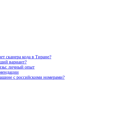
нет сканера кода в Тиране?
чший вариант?
визы: личный опыт
омендации
а машине с российскими номерами?