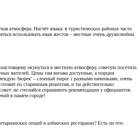
тная атмосфера. Насчёт языка: в туристических районах часто
сняться использовать язык жестов – местные очень дружелюбны
-настоящему окунуться в местную атмосферу, советую посетить
естных жителей. Цены там весьма доступные, а порции
омендую 'бюрек' – слоеный пирог с разными начинками, очень
готовят по старинным рецептам, и ты действительно
совет: не стесняйся спрашивать рекомендации у официантов.
ений в нашем городе!
егетарианских опций в албанских ресторанах? Есть ли что-