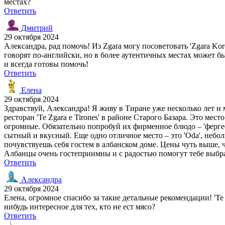
местах?
Ответить
Дмитрий
29 октября 2024
Александра, рад помочь! Из Zgara могу посоветовать 'Zgara Kor
говорят по-английски, но в более аутентичных местах может б
и всегда готовы помочь!
Ответить
Елена
29 октября 2024
Здравствуй, Александра! Я живу в Тиране уже несколько лет 
ресторан 'Te Zgara e Tirones' в районе Старого Базара. Это ме
огромные. Обязательно попробуй их фирменное блюдо – 'фергес
сытный и вкусный. Еще одно отличное место – это 'Oda', небо
почувствуешь себя гостем в албанском доме. Цены чуть выше, 
Албанцы очень гостеприимны и с радостью помогут тебе выбр
Ответить
Александра
29 октября 2024
Елена, огромное спасибо за такие детальные рекомендации! 'Te 
нибудь интересное для тех, кто не ест мясо?
Ответить