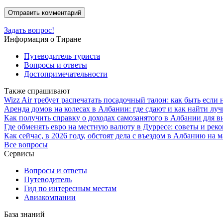
Задать вопрос!
Информация о Тиране
Путеводитель туриста
Вопросы и ответы
Достопримечательности
Также спрашивают
Wizz Air требует распечатать посадочный талон: как быть если 
Аренда домов на колесах в Албании: где сдают и как найти лу
Как получить справку о доходах самозанятого в Албании для 
Где обменять евро на местную валюту в Дурресе: советы и рек
Как сейчас, в 2026 году, обстоят дела с въездом в Албанию н
Все вопросы
Сервисы
Вопросы и ответы
Путеводитель
Гид по интересным местам
Авиакомпании
База знаний