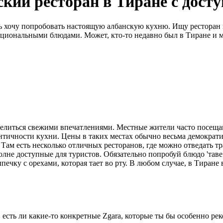
ский ресторан в Тиране с дос
нь хочу попробовать настоящую албанскую кухню. Ищу ресторан 
национальными блюдами. Может, кто-то недавно был в Тиране и 
елиться свежими впечатлениями. Местные жители часто посещают 
тентичности кухни. Цены в таких местах обычно весьма демократ
. Там есть несколько отличных ресторанов, где можно отведать 
лне доступные для туристов. Обязательно попробуй блюдо 'таве 
печку с орехами, которая тает во рту. В любом случае, в Тиране 
есть ли какие-то конкретные Zgara, которые ты бы особенно рек