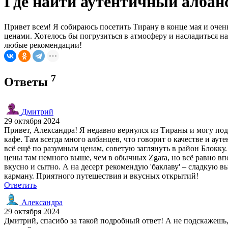
Где найти аутентичный албан
Привет всем! Я собираюсь посетить Тирану в конце мая и оче
ценами. Хотелось бы погрузиться в атмосферу и насладиться 
любые рекомендации!
7
Ответы
Дмитрий
29 октября 2024
Привет, Александра! Я недавно вернулся из Тираны и могу под
кафе. Там всегда много албанцев, что говорит о качестве и ау
всё ещё по разумным ценам, советую заглянуть в район Блокку
цены там немного выше, чем в обычных Zgara, но всё равно впо
вкусно и сытно. А на десерт рекомендую 'баклаву' – сладкую вы
карману. Приятного путешествия и вкусных открытий!
Ответить
Александра
29 октября 2024
Дмитрий, спасибо за такой подробный ответ! А не подскажешь, 