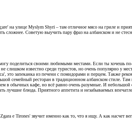
çare' на улице Myslym Shyri – там отличное мясо на гриле и прия
ыть сложнее. Советую выучить пару фраз на албанском и не сте
и могу поделиться своими любимыми местами. Если ты хочешь по
сто не слишком известно среди туристов, но очень популярно у м
а', это запеканка из печени с помидорами и перцем. Также рек
льшой семейный ресторан в традиционном албанском стиле. Там 
чем в обычных кафе, но всё равно очень разумные. И небольшой 
ать лучшие блюда. Приятного аппетита и незабываемых впечатл
Zgara e Tirones' звучит именно как то, что я ищу. А как насчет в