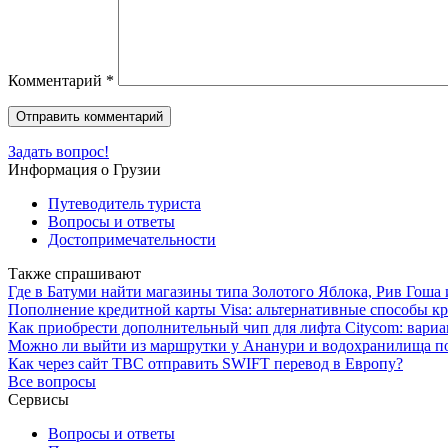
Комментарий
*
Задать вопрос!
Информация о Грузии
Путеводитель туриста
Вопросы и ответы
Достопримечательности
Также спрашивают
Где в Батуми найти магазины типа Золотого Яблока, Рив Гоша
Пополнение кредитной карты Visa: альтернативные способы к
Как приобрести дополнительный чип для лифта Citycom: вари
Можно ли выйти из маршрутки у Ананури и водохранилища по
Как через сайт TBC отправить SWIFT перевод в Европу?
Все вопросы
Сервисы
Вопросы и ответы