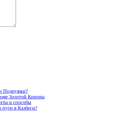
 и Подружки?
роме Золотой Короны
анты и способы
 пути в Казбеги?