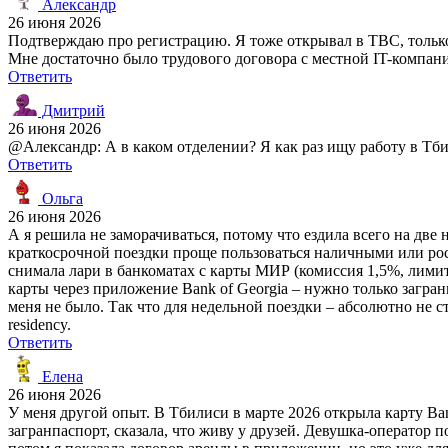
Александр
26 июня 2026
Подтверждаю про регистрацию. Я тоже открывал в TBC, только 
Мне достаточно было трудового договора с местной IT-компание
Ответить
Дмитрий
26 июня 2026
@Александр: А в каком отделении? Я как раз ищу работу в Тбил
Ответить
Ольга
26 июня 2026
А я решила не заморачиваться, потому что ездила всего на две 
краткосрочной поездки проще пользоваться наличными или росс
снимала лари в банкоматах с карты МИР (комиссия 1,5%, лимит
карты через приложение Bank of Georgia – нужно только загра
меня не было. Так что для недельной поездки – абсолютно не с
residency.
Ответить
Елена
26 июня 2026
У меня другой опыт. В Тбилиси в марте 2026 открыла карту Ba
загранпаспорт, сказала, что живу у друзей. Девушка-оператор по