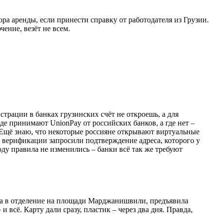
а аренды, если принести справку от работодателя из Грузии.
ение, везёт не всем.
истрации в банках грузинских счёт не откроешь, а для
е принимают UnionPay от российских банков, а где нет –
. Ещё знаю, что некоторые россияне открывают виртуальные
пе верификации запросили подтверждение адреса, которого у
оду правила не изменились – банки всё так же требуют
ишла в отделение на площади Марджанишвили, предъявила
 всё. Карту дали сразу, пластик – через два дня. Правда,