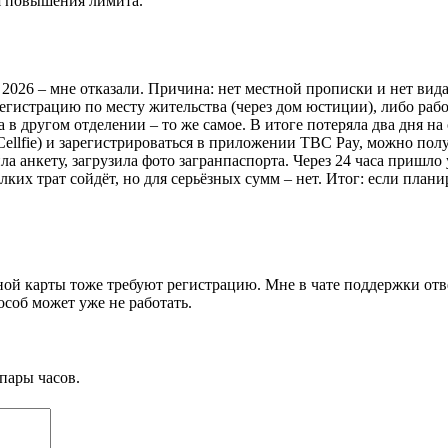
ля повышения лимита.
2026 – мне отказали. Причина: нет местной прописки и нет вида
егистрацию по месту жительства (через дом юстиции), либо раб
 в другом отделении – то же самое. В итоге потеряла два дня н
Cellfie) и зарегистрироваться в приложении TBC Pay, можно полу
а анкету, загрузила фото загранпаспорта. Через 24 часа пришло 
лких трат сойдёт, но для серьёзных сумм – нет. Итог: если план
ьной карты тоже требуют регистрацию. Мне в чате поддержки от
соб может уже не работать.
пары часов.