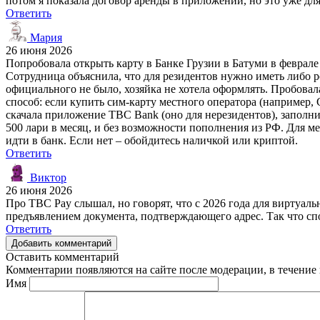
потом я показала договор аренды в приложении, но это уже д
Ответить
Мария
26 июня 2026
Попробовала открыть карту в Банке Грузии в Батуми в феврале 
Сотрудница объяснила, что для резидентов нужно иметь либо р
официального не было, хозяйка не хотела оформлять. Пробовала
способ: если купить сим-карту местного оператора (например, 
скачала приложение TBC Bank (оно для нерезидентов), заполнил
500 лари в месяц, и без возможности пополнения из РФ. Для ме
идти в банк. Если нет – обойдитесь наличкой или криптой.
Ответить
Виктор
26 июня 2026
Про TBC Pay слышал, но говорят, что с 2026 года для виртуал
предъявлением документа, подтверждающего адрес. Так что спо
Ответить
Добавить комментарий
Оставить комментарий
Комментарии появляются на сайте после модерации, в течение 
Имя