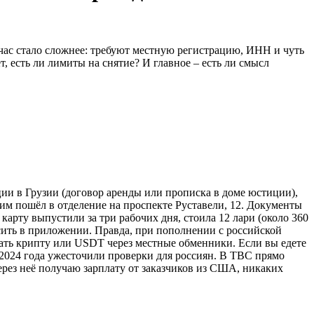
йчас стало сложнее: требуют местную регистрацию, ИНН и чуть
, есть ли лимиты на снятие? И главное – есть ли смысл
ации в Грузии (договор аренды или прописка в доме юстиции),
ним пошёл в отделение на проспекте Руставели, 12. Документы
арту выпустили за три рабочих дня, стоила 12 лари (около 360
ысить в приложении. Правда, при пополнении с российской
вать крипту или USDT через местные обменники. Если вы едете
с 2024 года ужесточили проверки для россиян. В TBC прямо
через неё получаю зарплату от заказчиков из США, никаких