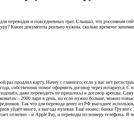
 для переводов и повседневных трат. Слышал, что россиянам се
дуру? Какие документы реально нужны, сколько времени занимает
рой раз продлил карту. Начну с главного: если у вас нет регистр
лгода, собственник помог оформить договор через нотариуса. С 
одошёл, даже переводить не пришлось) и договор аренды. Саму к
анкоматах – 2000 лари в день, но если нужно больше, можно пов
редников. Так что для перевода денег из РФ выгоднее использо
ервов уйдёт много, а выгода нулевая. Ещё нюанс: банки Грузии 
ботает отлично – и Apple Pay, и переводы по номеру телефона. Я 