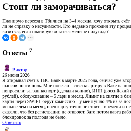
Стоит ли заморачиваться?
Планирую переезд в Тбилиси на 3–4 месяца, хочу открыть счёт
ли не справку о несудимости. Кто недавно проходил эту проце
возиться, если планирую остаться меньше полугода?
7
Ответы
Виктор
26 июня 2026
Я открывал счёт в TBC Bank в марте 2025 года, сейчас уже вто
шансов почти ноль. Мне повезло – снял квартиру в Ваке на по
попросили: загранпаспорт (сделали копию), ИНН (российский п
рублей), обслуживание – 5 лари в месяц. Лимит на снятие в б
карты через SWIFT берут комиссию – у меня ушло 4% из-за пос
меньше чем на месяц, open карту точно не стоит – времени и н
сказали, что без регистрации не откроют. Зато потом карта ра
блокировок за полгода не было.
Ответить