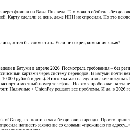
через филиал на Важа Пшавела. Там можно обойтись без договор
й. Карту сделали за день, даже ИНН не спросили. Но это исключ
иси, хотел бы совместить. Если не секрет, компания какая?
недели в Батуми в апреле 2026. Посмотрела требования – без рег
ийскими картами через систему переводов. В Батуми почти везд
 10 000 рублей в день). Этого хватало на еду и мелкие покупки
нпаспорт и местный номер телефона. Но это я пробовала: на эта
тоит. Наличные + UnionPay решают все проблемы. И да, в 2026 г
nk of Georgia за полтора часа без договора аренды. Просто пр
просила написать заявление со словами «проживаю по адресу...» и