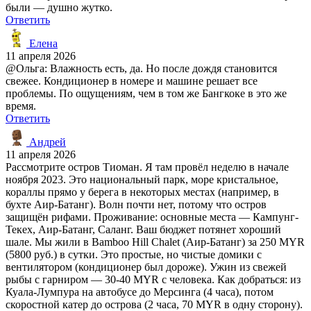
были — душно жутко.
Ответить
Елена
11 апреля 2026
@Ольга: Влажность есть, да. Но после дождя становится
свежее. Кондиционер в номере и машине решает все
проблемы. По ощущениям, чем в том же Бангкоке в это же
время.
Ответить
Андрей
11 апреля 2026
Рассмотрите остров Тиоман. Я там провёл неделю в начале
ноября 2023. Это национальный парк, море кристальное,
кораллы прямо у берега в некоторых местах (например, в
бухте Аир-Батанг). Волн почти нет, потому что остров
защищён рифами. Проживание: основные места — Кампунг-
Текех, Аир-Батанг, Саланг. Ваш бюджет потянет хороший
шале. Мы жили в Bamboo Hill Chalet (Аир-Батанг) за 250 MYR
(5800 руб.) в сутки. Это простые, но чистые домики с
вентилятором (кондиционер был дороже). Ужин из свежей
рыбы с гарниром — 30-40 MYR с человека. Как добраться: из
Куала-Лумпура на автобусе до Мерсинга (4 часа), потом
скоростной катер до острова (2 часа, 70 MYR в одну сторону).