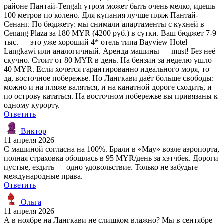
районе Пантай-Тengah утром может быть очень мелко, идешь
100 метров по колено. Для купания лучше пляж Пантай-
Сенанг. По бюджету: мы снимали апартаменты с кухней в
Cenang Plaza за 180 MYR (4200 руб.) в сутки. Ваш бюджет 7-9
тыс. — это уже хороший 4* отель типа Bayview Hotel
Langkawi или аналогичный. Аренда машины — must! Без неё
скучно. Стоит от 80 MYR в день. На бензин за неделю ушло
40 MYR. Если хочется гарантированно идеального моря, то
да, восточное побережье. Но Лангкави даёт больше свободы:
можно и на пляже валяться, и на канатной дороге сходить, и
по острову кататься. На восточном побережье вы привязаны к
одному курорту.
Ответить
Виктор
11 апреля 2026
С машиной согласна на 100%. Брали в «May» возле аэропорта,
полная страховка обошлась в 95 MYR/день за хэтчбек. Дороги
пустые, ездить — одно удовольствие. Только не забудьте
международные права.
Ответить
Ольга
11 апреля 2026
А в ноябре на Лангкави не слишком влажно? Мы в сентябре