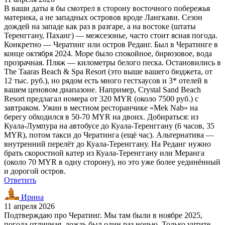
В ваши даты я бы смотрел в сторону восточного побережья
материка, а не западных островов вроде Лангкави. Сезон
дождей на западе как раз в разгаре, а на востоке (штаты
Теренггану, Паханг) — межсезонье, часто стоит ясная погода.
Конкретно — Чератинг или остров Реданг. Был в Чератинге в
конце октября 2024. Море было спокойное, бирюзовое, вода
прозрачная. Пляж — километры белого песка. Остановились в
The Taaras Beach & Spa Resort (это выше вашего бюджета, от
12 тыс. руб.), но рядом есть много гестхаусов и 3* отелей в
вашем ценовом диапазоне. Например, Crystal Sand Beach
Resort предлагал номера от 320 MYR (около 7500 руб.) с
завтраком. Ужин в местном ресторанчике «Mek Nab» на
берегу обходился в 50-70 MYR на двоих. Добираться: из
Куала-Лумпура на автобусе до Куала-Теренггану (6 часов, 35
MYR), потом такси до Чератинга (ещё час). Альтернатива —
внутренний перелёт до Куала-Теренггану. На Реданг нужно
брать скоростной катер из Куала-Теренггану или Меранга
(около 70 MYR в одну сторону), но это уже более уединённый
и дорогой остров.
Ответить
Ирина
11 апреля 2026
Подтверждаю про Чератинг. Мы там были в ноябре 2025,
погода отличная, дождь был один раз ночью. Только учтите,