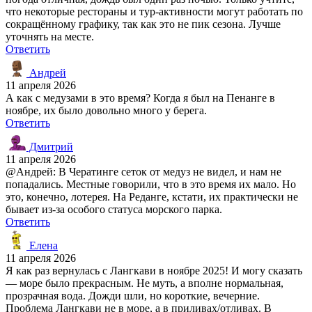
что некоторые рестораны и тур-активности могут работать по
сокращённому графику, так как это не пик сезона. Лучше
уточнять на месте.
Ответить
Андрей
11 апреля 2026
А как с медузами в это время? Когда я был на Пенанге в
ноябре, их было довольно много у берега.
Ответить
Дмитрий
11 апреля 2026
@Андрей: В Чератинге сеток от медуз не видел, и нам не
попадались. Местные говорили, что в это время их мало. Но
это, конечно, лотерея. На Реданге, кстати, их практически не
бывает из-за особого статуса морского парка.
Ответить
Елена
11 апреля 2026
Я как раз вернулась с Лангкави в ноябре 2025! И могу сказать
— море было прекрасным. Не муть, а вполне нормальная,
прозрачная вода. Дожди шли, но короткие, вечерние.
Проблема Лангкави не в море, а в приливах/отливах. В