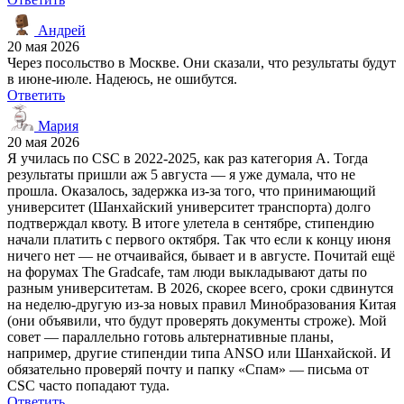
Андрей
20 мая 2026
Через посольство в Москве. Они сказали, что результаты будут
в июне-июле. Надеюсь, не ошибутся.
Ответить
Мария
20 мая 2026
Я училась по CSC в 2022-2025, как раз категория A. Тогда
результаты пришли аж 5 августа — я уже думала, что не
прошла. Оказалось, задержка из-за того, что принимающий
университет (Шанхайский университет транспорта) долго
подтверждал квоту. В итоге улетела в сентябре, стипендию
начали платить с первого октября. Так что если к концу июня
ничего нет — не отчаивайся, бывает и в августе. Почитай ещё
на форумах The Gradcafe, там люди выкладывают даты по
разным университетам. В 2026, скорее всего, сроки сдвинутся
на неделю-другую из-за новых правил Минобразования Китая
(они объявили, что будут проверять документы строже). Мой
совет — параллельно готовь альтернативные планы,
например, другие стипендии типа ANSO или Шанхайской. И
обязательно проверяй почту и папку «Спам» — письма от
CSC часто попадают туда.
Ответить