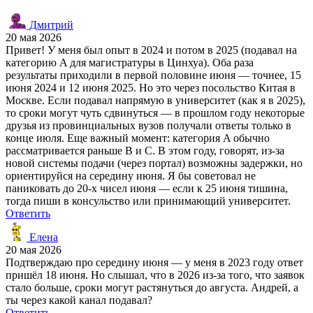
Дмитрий
20 мая 2026
Привет! У меня был опыт в 2024 и потом в 2025 (подавал на
категорию A для магистратуры в Цинхуа). Оба раза
результаты приходили в первой половине июня — точнее, 15
июня 2024 и 12 июня 2025. Но это через посольство Китая в
Москве. Если подавал напрямую в университет (как я в 2025),
то сроки могут чуть сдвинуться — в прошлом году некоторые
друзья из провинциальных вузов получали ответы только в
конце июля. Еще важный момент: категория A обычно
рассматривается раньше B и C. В этом году, говорят, из-за
новой системы подачи (через портал) возможны задержки, но
ориентируйся на середину июня. Я бы советовал не
паниковать до 20-х чисел июня — если к 25 июня тишина,
тогда пиши в консульство или принимающий университет.
Ответить
Елена
20 мая 2026
Подтверждаю про середину июня — у меня в 2023 году ответ
пришёл 18 июня. Но слышал, что в 2026 из-за того, что заявок
стало больше, сроки могут растянуться до августа. Андрей, а
ты через какой канал подавал?
Ответить