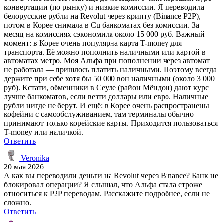
конвертации (по рынку) и низкие комиссии. Я переводила
белорусские рубли на Revolut через крипту (Binance P2P),
потом в Корее снимала в Cu банкоматах без комиссии. За
месяц на комиссиях сэкономила около 15 000 руб. Важный
момент: в Корее очень популярна карта T-money для
транспорта. Её можно пополнить наличными или картой в
автоматах метро. Моя Альфа при пополнении через автомат
не работала — пришлось платить наличными. Поэтому всегда
держите при себе хотя бы 50 000 вон наличными (около 3 000
руб). Кстати, обменники в Сеуле (район Мёндон) дают курс
лучше банкоматов, если везти доллары или евро. Наличные
рубли нигде не берут. И ещё: в Корее очень распространены
кофейни с самообслуживанием, там терминалы обычно
принимают только корейские карты. Приходится пользоваться
T-money или наличкой.
Ответить
Veronika
20 мая 2026
А как вы переводили деньги на Revolut через Binance? Банк не
блокировал операции? Я слышал, что Альфа стала строже
относиться к P2P переводам. Расскажите подробнее, если не
сложно.
Ответить