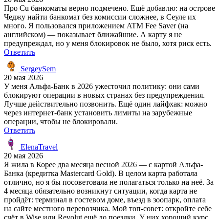
Про Cu банкоматы верно подмечено. Ещё добавлю: на острове
Чеджу найти банкомат без комиссии сложнее, в Сеуле их
много. Я пользовался приложением ATM Fee Saver (на
английском) — показывает ближайшие. А карту я не
предупреждал, но у меня блокировок не было, хотя риск есть.
Ответить
SergeySem
20 мая 2026
У меня Альфа-Банк в 2026 ужесточил политику: они сами
блокируют операции в новых странах без предупреждения.
Лучше действительно позвонить. Ещё один лайфхак: можно
через интернет-банк установить лимиты на зарубежные
операции, чтобы не блокировали.
Ответить
ElenaTravel
20 мая 2026
Я жила в Корее два месяца весной 2026 — с картой Альфа-
Банка (кредитка Mastercard Gold). В целом карта работала
отлично, но я бы посоветовала не полагаться только на неё. За
4 месяца обязательно возникнут ситуации, когда карта не
пройдёт: терминал в гостевом доме, въезд в зоопарк, оплата
на сайте местного перевозчика. Мой топ-совет: откройте себе
счёт в Wise или Revolut ещё до поездки. У них хороший курс