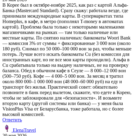
В Корее был в октябре-ноябре 2025, как раз с картой Альфа-
Банка (Mastercard Standard). Сразу скажу: работала везде, где
принимали международные карты. В супермаркетах типа
Homeplus, в кафе, в метро (пополнял T-money в автоматах
картой). Проблема была только с некоторыми маленькими
магазинчиками на рынках — там только наличные или
местные карты. По снятию наличных: банкоматы Woori Bank
— комиссия 3% от суммы + фиксированные 3 000 вон (около
180 руб). Снимал по 50 000–100 000 вон за раз, чтобы меньше
потерь. Лучше всего искать банкоматы Cu (без комиссии для
иностранных карт, но не все мои карты проходили). Альфа в
Cu срабатывала только на выдачу наличных, не на проверку
баланса. Обед в обычном кафе в Сеуле — 8 000–12 000 вон
(500–750 руб). Кофе — 4 000–5 000 вон. За месяц я тратил
около 800 000–1 000 000 вон (48 000–60 000 руб) на еду и
транспорт без жилья. Практический совет: обязательно
позвоните в банк перед вылетом, скажите, что едете в Корею,
чтобы не заблокировали для «безопасности». И возьмите
вторую карту (другой системы или банка) — у меня была
VisionPlus Visa от Беларусбанка, тоже работала, но с более
высокой комиссией.
Ответить
ElenaTravel
20 мая 2026