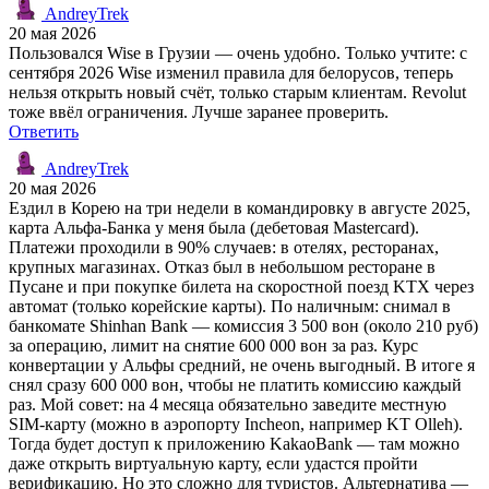
AndreyTrek
20 мая 2026
Пользовался Wise в Грузии — очень удобно. Только учтите: с
сентября 2026 Wise изменил правила для белорусов, теперь
нельзя открыть новый счёт, только старым клиентам. Revolut
тоже ввёл ограничения. Лучше заранее проверить.
Ответить
AndreyTrek
20 мая 2026
Ездил в Корею на три недели в командировку в августе 2025,
карта Альфа-Банка у меня была (дебетовая Mastercard).
Платежи проходили в 90% случаев: в отелях, ресторанах,
крупных магазинах. Отказ был в небольшом ресторане в
Пусане и при покупке билета на скоростной поезд KTX через
автомат (только корейские карты). По наличным: снимал в
банкомате Shinhan Bank — комиссия 3 500 вон (около 210 руб)
за операцию, лимит на снятие 600 000 вон за раз. Курс
конвертации у Альфы средний, не очень выгодный. В итоге я
снял сразу 600 000 вон, чтобы не платить комиссию каждый
раз. Мой совет: на 4 месяца обязательно заведите местную
SIM-карту (можно в аэропорту Incheon, например KT Olleh).
Тогда будет доступ к приложению KakaoBank — там можно
даже открыть виртуальную карту, если удастся пройти
верификацию. Но это сложно для туристов. Альтернатива —