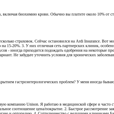
в, включая биохимию крови. Обычно вы платите около 10% от с
сколько страховок. Сейчас остановился на Ardi Insurance. Вот м
 на 15-20%. 3. У них отличная сеть партнерских клиник, особен
усов - иногда приходится подождать одобрения на некоторые про
ариант. Не забудьте уточнить условия для хронических заболеван
окрытием гастроэнтерологических проблем? У меня иногда бываю
вую компанию Unison. Я работаю в медицинской сфере и часто с
льное соотношение цена/покрытие. 2. Быстрое рассмотрение заяв
ию и ортопедию. 4. Сотрудничество с ведущими клиниками Батум