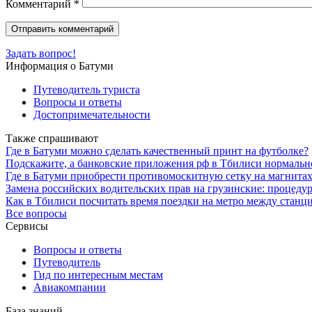
Комментарий
*
Задать вопрос!
Информация о Батуми
Путеводитель туриста
Вопросы и ответы
Достопримечательности
Также спрашивают
Где в Батуми можно сделать качественный принт на футболке?
Подскажите, а банковские приложения рф в Тбилиси нормальн
Где в Батуми приобрести противомоскитную сетку на магнитах
Замена российских водительских прав на грузинские: процеду
Как в Тбилиси посчитать время поездки на метро между станци
Все вопросы
Сервисы
Вопросы и ответы
Путеводитель
Гид по интересным местам
Авиакомпании
База знаний