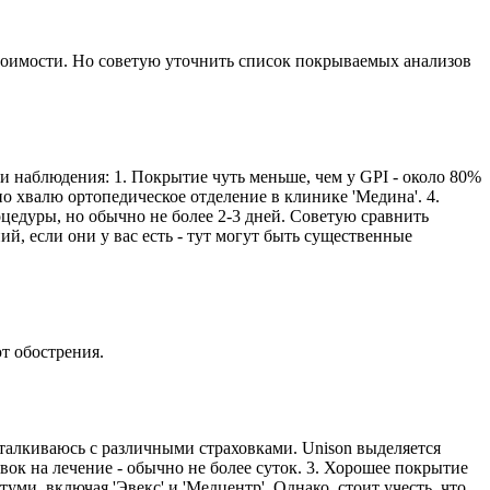
тоимости. Но советую уточнить список покрываемых анализов
ои наблюдения: 1. Покрытие чуть меньше, чем у GPI - около 80%
но хвалю ортопедическое отделение в клинике 'Медина'. 4.
цедуры, но обычно не более 2-3 дней. Советую сравнить
ий, если они у вас есть - тут могут быть существенные
т обострения.
талкиваюсь с различными страховками. Unison выделяется
ок на лечение - обычно не более суток. 3. Хорошее покрытие
и, включая 'Эвекс' и 'Медцентр'. Однако, стоит учесть, что