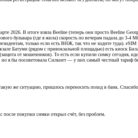
рте 2026. В итоге взяла Beeline (теперь они просто Beeline Geor
ового бульвара (где я жила) скорость по вечерам падала до 3-4 М
езидентам, только если есть ВНЖ, так что не ходите туда). eSIM
вокзале Батуми (рядом с привокзальной площадью) есть киоск Бил
защита от мошенников). То есть если купили симку сегодня, иди
, но я бы посоветовала Силкнет — у них самый честный тариф б
такую же ситуацию, пришлось переносить поход в банк. Спасибо
ас после покупки симки открыл счёт, без проблем.