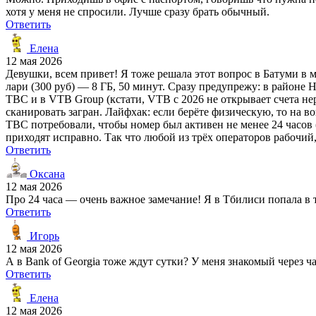
хотя у меня не спросили. Лучше сразу брать обычный.
Ответить
Елена
12 мая 2026
Девушки, всем привет! Я тоже решала этот вопрос в Батуми в ма
лари (300 руб) — 8 ГБ, 50 минут. Сразу предупрежу: в районе Н
TBC и в VTB Group (кстати, VTB с 2026 не открывает счета нер
сканировать загран. Лайфхак: если берёте физическую, то на 
TBC потребовали, чтобы номер был активен не менее 24 часов (
приходят исправно. Так что любой из трёх операторов рабочий
Ответить
Оксана
12 мая 2026
Про 24 часа — очень важное замечание! Я в Тбилиси попала в 
Ответить
Игорь
12 мая 2026
А в Bank of Georgia тоже ждут сутки? У меня знакомый через ч
Ответить
Елена
12 мая 2026