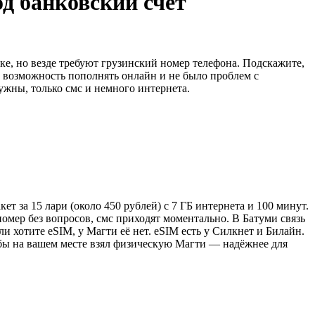
д банковский счёт
нке, но везде требуют грузинский номер телефона. Подскажите,
а возможность пополнять онлайн и не было проблем с
ужны, только смс и немного интернета.
ет за 15 лари (около 450 рублей) с 7 ГБ интернета и 100 минут.
омер без вопросов, смс приходят моментально. В Батуми связь
и хотите eSIM, у Магти её нет. eSIM есть у Силкнет и Билайн.
Я бы на вашем месте взял физическую Магти — надёжнее для