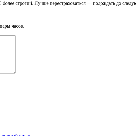
BC более строгий. Лучше перестраховаться — подождать до следу
пары часов.
и личный опыт