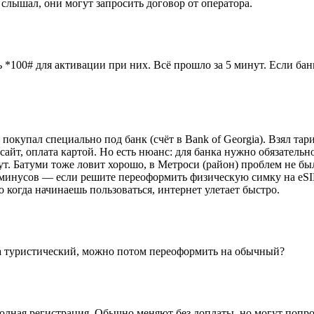
слышал, они могут запросить договор от оператора.
 *100# для активации при них. Всё прошло за 5 минут. Если бан
покупал специально под банк (счёт в Bank of Georgia). Взял тари
айт, оплата картой. Но есть нюанс: для банка нужно обязательно
ут. Батуми тоже ловит хорошо, в Метроси (район) проблем не б
минусов — если решите переоформить физическую симку на eSIM
о когда начинаешь пользоваться, интернет улетает быстро.
на туристический, можно потом переоформить на обычный?
лная регистрация. Обычно меняют без доплаты, но могут попрос