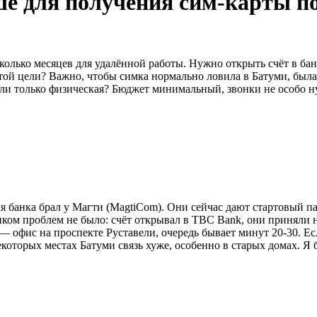
ше для получения сим-карты по
сколько месяцев для удалённой работы. Нужно открыть счёт в ба
этой цели? Важно, чтобы симка нормально ловила в Батуми, был
или только физическая? Бюджет минимальный, звонки не особо н
я банка брал у Магти (MagtiCom). Они сейчас дают стартовый пак
нком проблем не было: счёт открывал в TBC Bank, они приняли н
 офис на проспекте Руставели, очередь бывает минут 20-30. Есл
некоторых местах Батуми связь хуже, особенно в старых домах. 