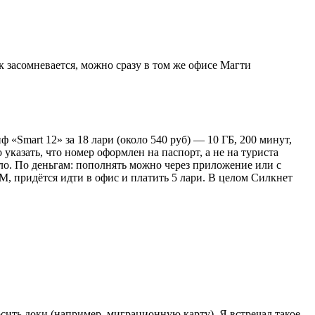
к засомневается, можно сразу в том же офисе Магти
ф «Smart 12» за 18 лари (около 540 руб) — 10 ГБ, 200 минут,
 указать, что номер оформлен на паспорт, а не на туриста
ыло. По деньгам: пополнять можно через приложение или с
, придётся идти в офис и платить 5 лари. В целом Силкнет
ить доки (например, миграционную карту). Я встречал такое,