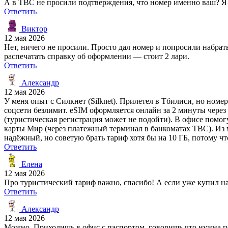
А в TBC не просили подтверждения, что номер именно ваш? Я 
Ответить
Виктор
12 мая 2026
Нет, ничего не просили. Просто дал номер и попросили набрать
распечатать справку об оформлении — стоит 2 лари.
Ответить
Александр
12 мая 2026
У меня опыт с Силкнет (Silknet). Прилетел в Тбилиси, но номер 
соцсети безлимит. eSIM оформляется онлайн за 2 минуты через с
(туристическая регистрация может не подойти). В офисе помог
карты Мир (через платежный терминал в банкоматах TBC). Из 
надёжный, но советую брать тариф хотя бы на 10 ГБ, потому чт
Ответить
Елена
12 мая 2026
Про туристический тариф важно, спасибо! А если уже купил 
Ответить
Александр
12 мая 2026
Можно. Приходишь в офис с паспортом, говоришь что нужна по