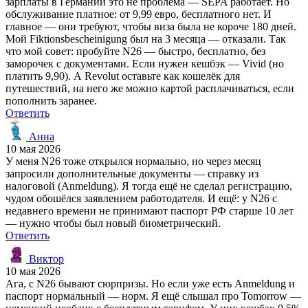
зарплаты в Германии это не проблема — SEPA работает. Но
обслуживание платное: от 9,99 евро, бесплатного нет. И
главное — они требуют, чтобы виза была не короче 180 дней.
Мой Fiktionsbescheinigung был на 3 месяца — отказали. Так
что мой совет: пробуйте N26 — быстро, бесплатно, без
заморочек с документами. Если нужен кешбэк — Vivid (но
платить 9,90). А Revolut оставьте как кошелёк для
путешествий, на него же можно картой расплачиваться, если
пополнить заранее.
Ответить
Анна
10 мая 2026
У меня N26 тоже открылся нормально, но через месяц
запросили дополнительные документы — справку из
налоговой (Anmeldung). Я тогда ещё не сделал регистрацию,
чудом обошёлся заявлением работодателя. И ещё: у N26 с
недавнего времени не принимают паспорт РФ старше 10 лет
— нужно чтобы был новый биометрический.
Ответить
Виктор
10 мая 2026
Ага, с N26 бывают сюрпризы. Но если уже есть Anmeldung и
паспорт нормальный — норм. Я ещё слышал про Tomorrow —