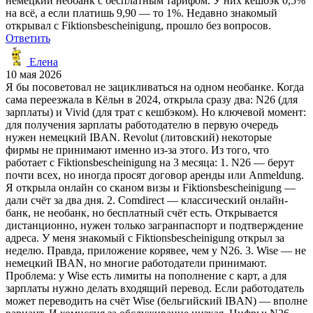
немецкий необанк с бесплатным тарифом. У них кешбэк 0,5%
на всё, а если платишь 9,90 — то 1%. Недавно знакомый
открывал с Fiktionsbescheinigung, прошло без вопросов.
Ответить
Елена
10 мая 2026
Я бы посоветовал не зацикливаться на одном необанке. Когда
сама переезжала в Кёльн в 2024, открыла сразу два: N26 (для
зарплаты) и Vivid (для трат с кешбэком). Но ключевой момент:
для получения зарплаты работодателю в первую очередь
нужен немецкий IBAN. Revolut (литовский) некоторые
фирмы не принимают именно из-за этого. Из того, что
работает с Fiktionsbescheinigung на 3 месяца: 1. N26 — берут
почти всех, но иногда просят договор аренды или Anmeldung.
Я открыла онлайн со сканом визы и Fiktionsbescheinigung —
дали счёт за два дня. 2. Comdirect — классический онлайн-
банк, не необанк, но бесплатный счёт есть. Открывается
дистанционно, нужен только загранпаспорт и подтверждение
адреса. У меня знакомый с Fiktionsbescheinigung открыл за
неделю. Правда, приложение корявее, чем у N26. 3. Wise — не
немецкий IBAN, но многие работодатели принимают.
Проблема: у Wise есть лимиты на пополнение с карт, а для
зарплаты нужно делать входящий перевод. Если работодатель
может переводить на счёт Wise (бельгийский IBAN) — вполне