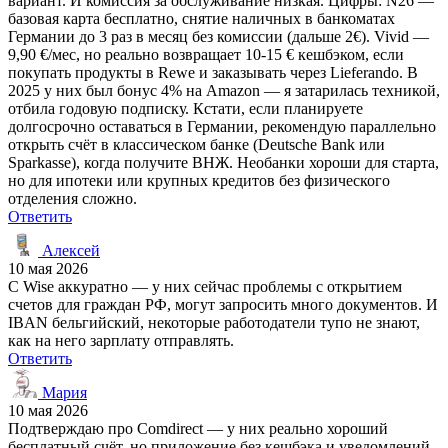
вариант. И комиссия за обслуживание низкая. Цифры: N26 —
базовая карта бесплатно, снятие наличных в банкоматах
Германии до 3 раз в месяц без комиссии (дальше 2€). Vivid —
9,90 €/мес, но реально возвращает 10-15 € кешбэком, если
покупать продукты в Rewe и заказывать через Lieferando. В
2025 у них был бонус 4% на Amazon — я затарилась техникой,
отбила годовую подписку. Кстати, если планируете
долгосрочно оставаться в Германии, рекомендую параллельно
открыть счёт в классическом банке (Deutsche Bank или
Sparkasse), когда получите ВНЖ. Необанки хороши для старта,
но для ипотеки или крупных кредитов без физического
отделения сложно.
Ответить
Алексей
10 мая 2026
С Wise аккуратно — у них сейчас проблемы с открытием
счетов для граждан РФ, могут запросить много документов. И
IBAN бельгийский, некоторые работодатели тупо не знают,
как на него зарплату отправлять.
Ответить
Мария
10 мая 2026
Подтверждаю про Comdirect — у них реально хороший
бесплатный счёт, но приложение без кешбэка и уведомлений.