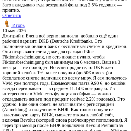
Зато вкладываю туда резервный фонд под 2,5% годовых —
приятно.
Ответить
Игорь
10 мая 2026
Дмитрий и Елена всё верно написали, добавлю ещё один
рабочий вариант: DKB (Deutsche Kreditbank). Это
полноценный онлайн-банк с бесплатным счётом и кредиткой.
Они открывают счета даже для граждан РФ с
Fiktionsbescheinigung, но есть нюанс: нужно, чтобы
Fiktionsbescheinigung был минимум на 6 месяцев. Ваш на 3
месяца — не подойдёт. Но если продлите, то DKB даёт
хороший кешбэк 1% на все покупки (до 50€ в месяц) и
бесплатное снятие наличных по всему миру. Я сам пользуюсь
Vivid уже полтора года. Ежемесячная плата 9,90 €, но кешбэк
всегда перекрывает — в среднем 11-14 € возвращаю. Из
интересного: в Vivid есть функция «сейфы» — можно
откладывать деньги под процент (сейчас 2,2% годовых). Это
удобно. Ещё один совет: не затягивайте с регистрацией
(Anmeldung) и получением ВНЖ. Как только получите
пластиковую карту ВНЖ, сможете открыть любой счёт,
включая Revolut (который снова разблокирует пополнения). Я
через три месяца после ВНЖ подключил Revolut Premium за
7,99 € — для поездок за границу идеально. А пока — N26 или