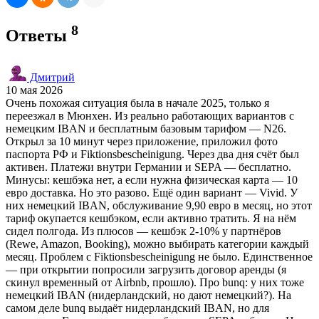
8
Ответы
Дмитрий
10 мая 2026
Очень похожая ситуация была в начале 2025, только я
переезжал в Мюнхен. Из реально работающих вариантов с
немецким IBAN и бесплатным базовым тарифом — N26.
Открыл за 10 минут через приложение, приложил фото
паспорта РФ и Fiktionsbescheinigung. Через два дня счёт был
активен. Платежи внутри Германии и SEPA — бесплатно.
Минусы: кешбэка нет, а если нужна физическая карта — 10
евро доставка. Но это разово. Ещё один вариант — Vivid. У
них немецкий IBAN, обслуживание 9,90 евро в месяц, но этот
тариф окупается кешбэком, если активно тратить. Я на нём
сидел полгода. Из плюсов — кешбэк 2-10% у партнёров
(Rewe, Amazon, Booking), можно выбирать категории каждый
месяц. Проблем с Fiktionsbescheinigung не было. Единственное
— при открытии попросили загрузить договор аренды (я
скинул временный от Airbnb, прошло). Про bunq: у них тоже
немецкий IBAN (нидерландский, но дают немецкий?). На
самом деле bunq выдаёт нидерландский IBAN, но для