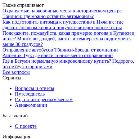
Также спрашивают
Охраняемые парковочные места в историческом центре
Тбилиси: где можно оставить автомобиль?
Как подготовить питомца к путешествию в Нячанге: где
сделать анализы крови и получить ветеринарные титры
Подскажите, пожалуйста, какая примерно погода в Кутаиси в
июле? Много ли дождей, часто ли температура поднимается
выше 30 градусов?
Отправление автобусов Тбилиси-Ереван от компании
Айреник Тур: где найти точное место отправления?
Где в Батуми нормальную микроволновку купить? Недорого,
но не б/у с сюрпризами
Все вопросы
Сервисы
Вопросы и ответы
Путеводитель
Гид по интересным местам
Авиакомпании
База знаний
О проекте
Информация