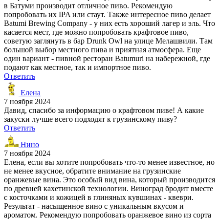
в Батуми производит отличное пиво. Рекомендую
попробовать их IPA или стаут. Также интересное пиво делает
Batumi Brewing Company - у них есть хороший лагер и эль. Что
касается мест, где можно попробовать крафтовое пиво,
советую заглянуть в бар Drunk Owl на улице Мелашвили. Там
большой выбор местного пива и приятная атмосфера. Еще
один вариант - пивной ресторан Batumuri на набережной, где
подают как местное, так и импортное пиво.
Ответить
Елена
7 ноября 2024
Давид, спасибо за информацию о крафтовом пиве! А какие
закуски лучше всего подходят к грузинскому пиву?
Ответить
Нино
7 ноября 2024
Елена, если вы хотите попробовать что-то менее известное, но
не менее вкусное, обратите внимание на грузинские
оранжевые вина. Это особый вид вина, который производится
по древней кахетинской технологии. Виноград бродит вместе
с косточками и кожицей в глиняных кувшинах - квеври.
Результат - насыщенное вино с уникальным вкусом и
ароматом. Рекомендую попробовать оранжевое вино из сорта