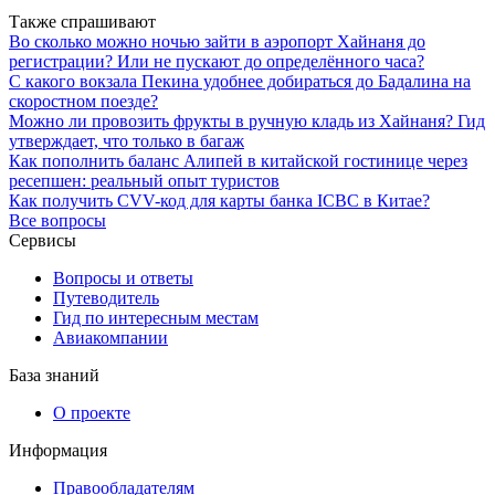
Также спрашивают
Во сколько можно ночью зайти в аэропорт Хайнаня до
регистрации? Или не пускают до определённого часа?
С какого вокзала Пекина удобнее добираться до Бадалина на
скоростном поезде?
Можно ли провозить фрукты в ручную кладь из Хайнаня? Гид
утверждает, что только в багаж
Как пополнить баланс Алипей в китайской гостинице через
ресепшен: реальный опыт туристов
Как получить CVV-код для карты банка ICBC в Китае?
Все вопросы
Сервисы
Вопросы и ответы
Путеводитель
Гид по интересным местам
Авиакомпании
База знаний
О проекте
Информация
Правообладателям