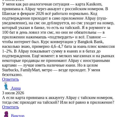
У меня как раз аналогичная ситуация — карта Kasikorn,
привязана к Alipay через аккаунт с российским номером. В
Шанхае в феврале 2026 всё работало нормально. Код
подтверждения приходит в само приложение Alipay (пуш-
уведомление), на смс он дублируется, но смс уходит на номер,
который указан в банке, то есть на тайский. Я в роуминге за
100 бат в день ловил эти смс, но они не обязательны — в
приложении нажимаешь «подтвердить» и всё. Главное —
чтобы интернет был. Курс конвертации у Bangkok Bank,
насколько знаю, примерно 4,6–4,7 бата за юань плюс комиссия
1–2%. В Alipay показывает сумму в юанях и в батах до
подтверждения. Ещё момент: в мелких магазинах и на рынках
некоторые продавцы не принимают Alipay с иностранными
картами — лучше иметь наличные юани. Но в целом
Starbucks, FamilyMart, метро — везде проходит. У меня
безотказно.
Ответить
Анна
3 июля 2026
А если карта привязана к аккаунту Alipay с тайским номером,
тогда смс приходят на тайский? Или всё равно в приложение?
Ответить
Виктор