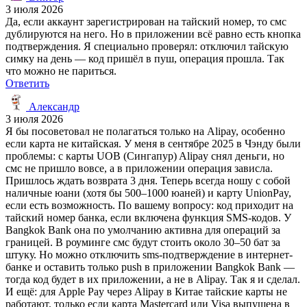
3 июля 2026
Да, если аккаунт зарегистрирован на тайский номер, то смс
дублируются на него. Но в приложении всё равно есть кнопка
подтверждения. Я специально проверял: отключил тайскую
симку на день — код пришёл в пуш, операция прошла. Так
что можно не париться.
Ответить
Александр
3 июля 2026
Я бы посоветовал не полагаться только на Alipay, особенно
если карта не китайская. У меня в сентябре 2025 в Чэнду были
проблемы: с карты UOB (Сингапур) Alipay снял деньги, но
смс не пришло вовсе, а в приложении операция зависла.
Пришлось ждать возврата 3 дня. Теперь всегда ношу с собой
наличные юани (хотя бы 500–1000 юаней) и карту UnionPay,
если есть возможность. По вашему вопросу: код приходит на
тайский номер банка, если включена функция SMS-кодов. У
Bangkok Bank она по умолчанию активна для операций за
границей. В роуминге смс будут стоить около 30–50 бат за
штуку. Но можно отключить sms-подтверждение в интернет-
банке и оставить только push в приложении Bangkok Bank —
тогда код будет в их приложении, а не в Alipay. Так я и сделал.
И ещё: для Apple Pay через Alipay в Китае тайские карты не
работают, только если карта Mastercard или Visa выпущена в