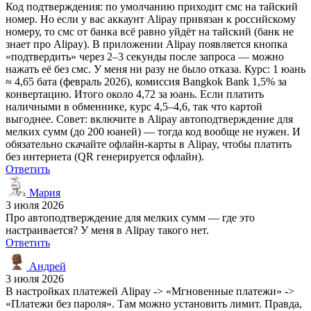
Код подтверждения: по умолчанию приходит смс на тайский
номер. Но если у вас аккаунт Alipay привязан к российскому
номеру, то смс от банка всё равно уйдёт на тайский (банк не
знает про Alipay). В приложении Alipay появляется кнопка
«подтвердить» через 2–3 секунды после запроса — можно
нажать её без смс. У меня ни разу не было отказа. Курс: 1 юань
≈ 4,65 бата (февраль 2026), комиссия Bangkok Bank 1,5% за
конвертацию. Итого около 4,72 за юань. Если платить
наличными в обменнике, курс 4,5–4,6, так что картой
выгоднее. Совет: включите в Alipay автоподтверждение для
мелких сумм (до 200 юаней) — тогда код вообще не нужен. И
обязательно скачайте офлайн-карты в Alipay, чтобы платить
без интернета (QR генерируется офлайн).
Ответить
Мария
3 июля 2026
Про автоподтверждение для мелких сумм — где это
настраивается? У меня в Alipay такого нет.
Ответить
Андрей
3 июля 2026
В настройках платежей Alipay -> «Мгновенные платежи» ->
«Платежи без пароля». Там можно установить лимит. Правда,