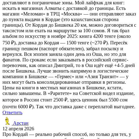
доставляют в пограничные зоны. Мой лайфхак для книг:
искать в магазинах Алматы с доставкой до границы. Есть
магазин «Меломан» в ТРЦ «Москва» — они отправляют заказ
до пункта выдачи в Кордае (это казахстанская сторона
границы). От Кордая до Бишкека 20 км, можно договориться с
таксистом или ехать на маршрутке за 100 сомов. Я так брал
альбом по искусству в ноябре 2025: книга 4200 тенге (около
750 ₽), доставка до Кордая — 1500 тенге (~270 ₽). Пересёк
границу пешком (паспорт обязателен), забрал посылку и
вернулся. Вся эпопея заняла один день из Оша, но это для
фанатов. По срокам: если заказывать в российский сервис-
перевозчик, как описал Дмитрий, то в Ош идёт ещё +4-5 дней
после Бишкека. Лучше звонить напрямую в логистические
компании в Бишкеке — «Гермес» или «Азия Транзит» — у
них могут быть консолидированные отправки в регионы.
Цены на книги в местных магазинах в Бишкеке, кстати,
сильно завышены. В «Раритете» на Советской видел издание,
которое в России стоит 2500 ₽, здесь ценник был 5500 сом
(почти 6000 ₽). Так что доставка даже с переплатой выгоднее.
Ответить
Арстан
12 апреля 2026
Про Кордай — реально рабочий способ, но только для тех, у