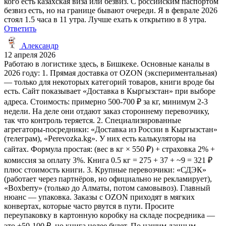
кого есть казахская виза или безвиз. С российским паспортом
безвиз есть, но на границе бывают очереди. Я в феврале 2026
стоял 1.5 часа в 11 утра. Лучше ехать к открытию в 8 утра.
Ответить
Александр
12 апреля 2026
Работаю в логистике здесь, в Бишкеке. Основные каналы в
2026 году: 1. Прямая доставка от OZON (экспериментальная)
— только для некоторых категорий товаров, книги вроде бы
есть. Сайт показывает «Доставка в Кыргызстан» при выборе
адреса. Стоимость: примерно 500-700 ₽ за кг, минимум 2-3
недели. На деле они отдают заказ стороннему перевозчику,
так что контроль теряется. 2. Специализированные
агрегаторы-посредники: «Доставка из России в Кыргызстан»
(телеграм), «Perevozka.kg». У них есть калькуляторы на
сайтах. Формула простая: (вес в кг × 550 ₽) + страховка 2% +
комиссия за оплату 3%. Книга 0.5 кг = 275 + 37 + ~9 = 321 ₽
плюс стоимость книги. 3. Крупные перевозчики: «СДЭК»
(работает через партнёров, но официально не рекламирует),
«Boxberry» (только до Алматы, потом самовывоз). Главный
нюанс — упаковка. Заказы с OZON приходят в мягких
конвертах, которые часто рвутся в пути. Просите
переупаковку в картонную коробку на складе посредника —
это +50-100 ₽, но книга целее будет. По нашим данным,