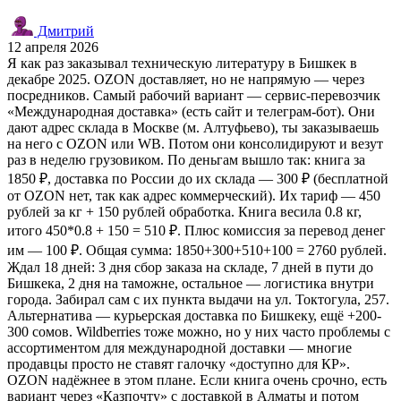
Дмитрий
12 апреля 2026
Я как раз заказывал техническую литературу в Бишкек в
декабре 2025. OZON доставляет, но не напрямую — через
посредников. Самый рабочий вариант — сервис-перевозчик
«Международная доставка» (есть сайт и телеграм-бот). Они
дают адрес склада в Москве (м. Алтуфьево), ты заказываешь
на него с OZON или WB. Потом они консолидируют и везут
раз в неделю грузовиком. По деньгам вышло так: книга за
1850 ₽, доставка по России до их склада — 300 ₽ (бесплатной
от OZON нет, так как адрес коммерческий). Их тариф — 450
рублей за кг + 150 рублей обработка. Книга весила 0.8 кг,
итого 450*0.8 + 150 = 510 ₽. Плюс комиссия за перевод денег
им — 100 ₽. Общая сумма: 1850+300+510+100 = 2760 рублей.
Ждал 18 дней: 3 дня сбор заказа на складе, 7 дней в пути до
Бишкека, 2 дня на таможне, остальное — логистика внутри
города. Забирал сам с их пункта выдачи на ул. Токтогула, 257.
Альтернатива — курьерская доставка по Бишкеку, ещё +200-
300 сомов. Wildberries тоже можно, но у них часто проблемы с
ассортиментом для международной доставки — многие
продавцы просто не ставят галочку «доступно для КР».
OZON надёжнее в этом плане. Если книга очень срочно, есть
вариант через «Казпочту» с доставкой в Алматы и потом