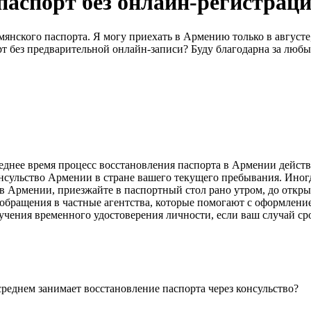
аспорт без онлайн-регистраци
мянского паспорта. Я могу приехать в Армению только в августе
рт без предварительной онлайн-записи? Буду благодарна за любы
еднее время процесс восстановления паспорта в Армении действ
консульство Армении в стране вашего текущего пребывания. Ино
 в Армении, приезжайте в паспортный стол рано утром, до откры
т обращения в частные агентства, которые помогают с оформление
учения временного удостоверения личности, если ваш случай ср
 среднем занимает восстановление паспорта через консульство?