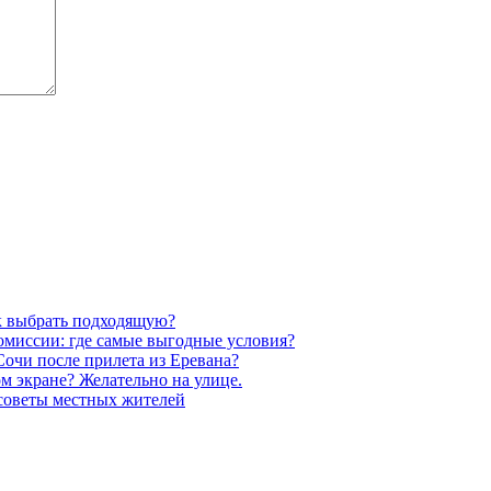
к выбрать подходящую?
омиссии: где самые выгодные условия?
очи после прилета из Еревана?
м экране? Желательно на улице.
 советы местных жителей