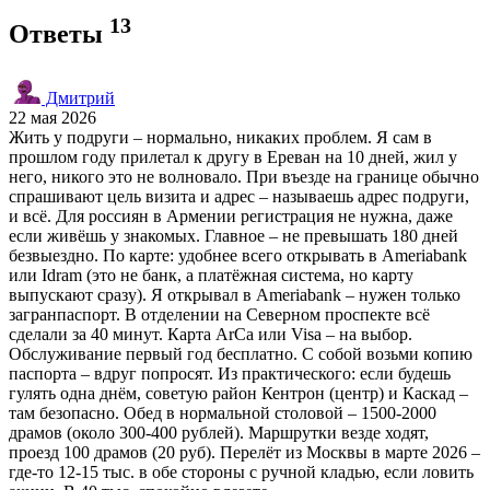
13
Ответы
Дмитрий
22 мая 2026
Жить у подруги – нормально, никаких проблем. Я сам в
прошлом году прилетал к другу в Ереван на 10 дней, жил у
него, никого это не волновало. При въезде на границе обычно
спрашивают цель визита и адрес – называешь адрес подруги,
и всё. Для россиян в Армении регистрация не нужна, даже
если живёшь у знакомых. Главное – не превышать 180 дней
безвыездно. По карте: удобнее всего открывать в Ameriabank
или Idram (это не банк, а платёжная система, но карту
выпускают сразу). Я открывал в Ameriabank – нужен только
загранпаспорт. В отделении на Северном проспекте всё
сделали за 40 минут. Карта ArCa или Visa – на выбор.
Обслуживание первый год бесплатно. С собой возьми копию
паспорта – вдруг попросят. Из практического: если будешь
гулять одна днём, советую район Кентрон (центр) и Каскад –
там безопасно. Обед в нормальной столовой – 1500-2000
драмов (около 300-400 рублей). Маршрутки везде ходят,
проезд 100 драмов (20 руб). Перелёт из Москвы в марте 2026 –
где-то 12-15 тыс. в обе стороны с ручной кладью, если ловить