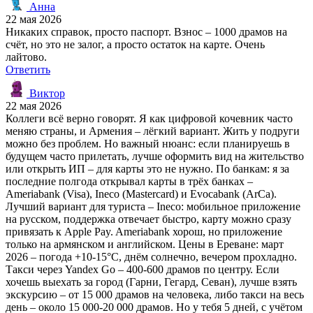
Анна
22 мая 2026
Никаких справок, просто паспорт. Взнос – 1000 драмов на
счёт, но это не залог, а просто остаток на карте. Очень
лайтово.
Ответить
Виктор
22 мая 2026
Коллеги всё верно говорят. Я как цифровой кочевник часто
меняю страны, и Армения – лёгкий вариант. Жить у подруги
можно без проблем. Но важный нюанс: если планируешь в
будущем часто прилетать, лучше оформить вид на жительство
или открыть ИП – для карты это не нужно. По банкам: я за
последние полгода открывал карты в трёх банках –
Ameriabank (Visa), Ineco (Mastercard) и Evocabank (ArCa).
Лучший вариант для туриста – Ineco: мобильное приложение
на русском, поддержка отвечает быстро, карту можно сразу
привязать к Apple Pay. Ameriabank хорош, но приложение
только на армянском и английском. Цены в Ереване: март
2026 – погода +10-15°C, днём солнечно, вечером прохладно.
Такси через Yandex Go – 400-600 драмов по центру. Если
хочешь выехать за город (Гарни, Гегард, Севан), лучше взять
экскурсию – от 15 000 драмов на человека, либо такси на весь
день – около 15 000-20 000 драмов. Но у тебя 5 дней, с учётом