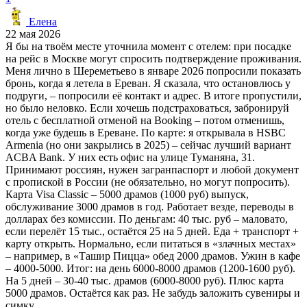
Елена
22 мая 2026
Я бы на твоём месте уточнила момент с отелем: при посадке
на рейс в Москве могут спросить подтверждение проживания.
Меня лично в Шереметьево в январе 2026 попросили показать
бронь, когда я летела в Ереван. Я сказала, что остановлюсь у
подруги, – попросили её контакт и адрес. В итоге пропустили,
но было неловко. Если хочешь подстраховаться, забронируй
отель с бесплатной отменой на Booking – потом отменишь,
когда уже будешь в Ереване. По карте: я открывала в HSBC
Armenia (но они закрылись в 2025) – сейчас лучший вариант
ACBA Bank. У них есть офис на улице Туманяна, 31.
Принимают россиян, нужен загранпаспорт и любой документ
с пропиской в России (не обязательно, но могут попросить).
Карта Visa Classic – 5000 драмов (1000 руб) выпуск,
обслуживание 3000 драмов в год. Работает везде, переводы в
долларах без комиссии. По деньгам: 40 тыс. руб – маловато,
если перелёт 15 тыс., остаётся 25 на 5 дней. Еда + транспорт +
карту открыть. Нормально, если питаться в «злачных местах»
– например, в «Ташир Пицца» обед 2000 драмов. Ужин в кафе
– 4000-5000. Итог: на день 6000-8000 драмов (1200-1600 руб).
На 5 дней – 30-40 тыс. драмов (6000-8000 руб). Плюс карта
5000 драмов. Остаётся как раз. Не забудь заложить сувениры и
симку.